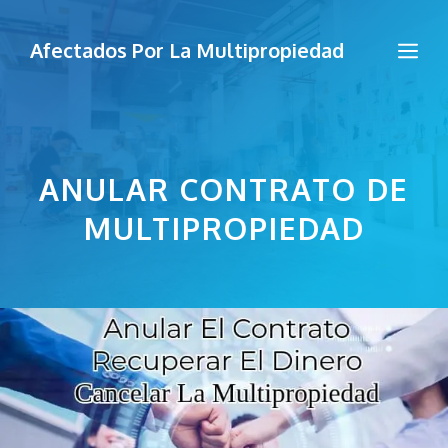
Saltar
al
Me
Afectados Por La Multipropiedad
contenido
ANULAR CONTRATO DE
MULTIPROPIEDAD