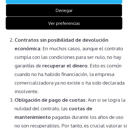
recuperable
: Si los costos legales para llevar a
Denegar
cabo la
demanda de nulidad
del producto
vacaional superan el monto de los honorarios,
Ver preferencias
puede no ser rentable iniciar este proceso.
Contratos sin posibilidad de devolución
económica
: En muchos casos, aunque el contrato
cumpla con las condiciones para ser nulo, no hay
garantías de
recuperar el dinero
. Esto es común
cuando no ha habido financiación, la empresa
comercializadora ya no existe o ha sido declarada
insolvente.
Obligación de pago de cuotas
: Aun si se logra la
nulidad del contrato, las
cuotas de
mantenimiento
pagadas durante los años de uso
no son recuperables. Por tanto, es crucial valorar si