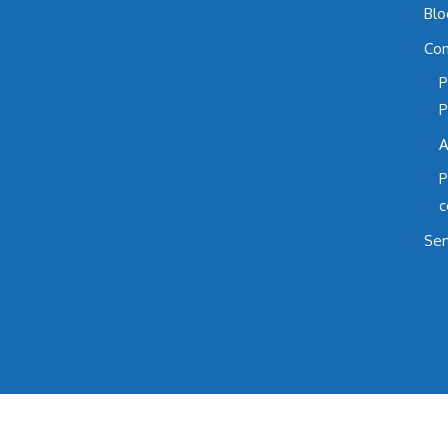
Blo
Con
P
P
A
P
c
Ser