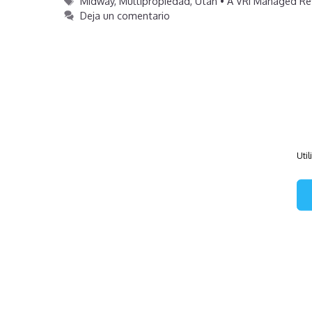
Etiquetas
Midway
,
Multipropiedad
,
Utah • A VRI Managed Re
Deja un comentario
Util