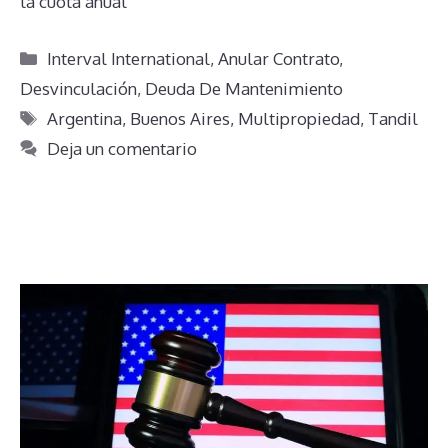
la cuota anual
Categorías
Interval International
,
Anular Contrato
,
Desvinculación
,
Deuda De Mantenimiento
Etiquetas
Argentina
,
Buenos Aires
,
Multipropiedad
,
Tandil
Deja un comentario