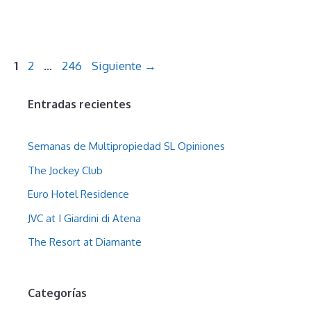
Página
Página
Página
1
2
…
246
Siguiente
→
Entradas recientes
Semanas de Multipropiedad SL Opiniones
The Jockey Club
Euro Hotel Residence
JVC at I Giardini di Atena
The Resort at Diamante
Categorías