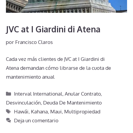
JVC at I Giardini di Atena
por
Francisco Claros
Cada vez más clientes de JVC at I Giardini di
Atena demandan cómo librarse de la cuota de
mantenimiento anual
Categorías
Interval International
,
Anular Contrato
,
Desvinculación
,
Deuda De Mantenimiento
Etiquetas
Hawái
,
Kahana
,
Maui
,
Multipropiedad
Deja un comentario