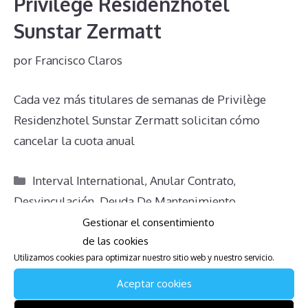
Privilège Residenzhotel
Sunstar Zermatt
por
Francisco Claros
Cada vez más titulares de semanas de Privilège
Residenzhotel Sunstar Zermatt solicitan cómo
cancelar la cuota anual
Categorías
Interval International
,
Anular Contrato
,
Desvinculación
,
Deuda De Mantenimiento
Etiquetas
Alicante
,
El Campello
,
España
,
Multipropiedad
Gestionar el consentimiento
de las cookies
Deja un comentario
Utilizamos cookies para optimizar nuestro sitio web y nuestro servicio.
Aceptar cookies