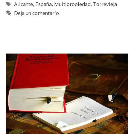
Etiquetas
Alicante
,
España
,
Multipropiedad
,
Torrevieja
Deja un comentario