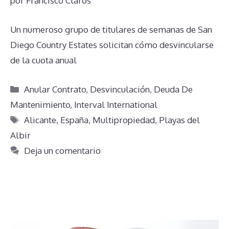
por
Francisco Claros
Un numeroso grupo de titulares de semanas de San
Diego Country Estates solicitan cómo desvincularse
de la cuota anual
Categorías
Anular Contrato
,
Desvinculación
,
Deuda De
Mantenimiento
,
Interval International
Etiquetas
Alicante
,
España
,
Multipropiedad
,
Playas del
Albir
Deja un comentario