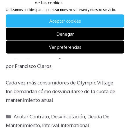
de las cookies
Utilizamos cookies para optimizar nuestro sitio web y nuestro servicio.
Aceptar cookies
Denegar
Ver preferencias
Olympic Village Inn
por
Francisco Claros
Cada vez más consumidores de Olympic Village
Inn demandan cómo desvincularse de la cuota de
mantenimiento anual
Categorías
Anular Contrato
,
Desvinculación
,
Deuda De
Mantenimiento
,
Interval International