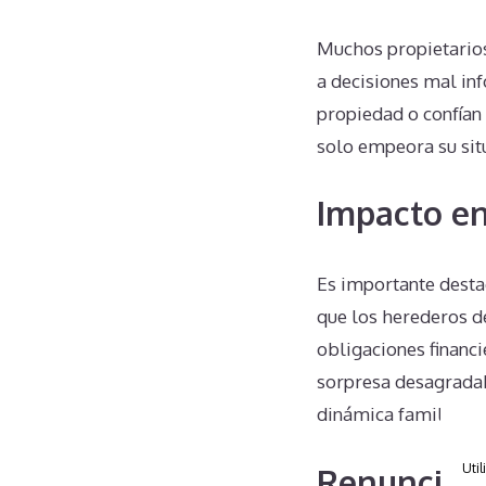
Muchos propietarios
a decisiones mal in
propiedad o confían
solo empeora su situ
Impacto en
Es importante destac
que los herederos d
obligaciones financ
sorpresa desagradab
dinámica familiar.
Util
Renuncias 