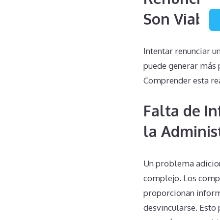
Son Viable
Intentar renunciar u
puede generar más pr
Comprender esta rea
Falta de I
la Adminis
Un problema adiciona
complejo. Los comple
proporcionan inform
desvincularse. Esto