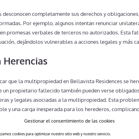
 desconocen completamente sus derechos y obligaciones, 
formadas. Por ejemplo, algunos intentan renunciar unilater
 en promesas verbales de terceros no autorizados. Esta fa
ación, dejándolos vulnerables a acciones legales y más ca
 Herencias
ar que la multipropiedad en Bellavista Residences se here
e un propietario fallecido también pueden verse obligados
ieras y legales asociadas a la multipropiedad. Esta proble
le y una carga inesperada para los herederos, complican
Gestionar el consentimiento de las cookies
izamos cookies para optimizar nuestro sitio web y nuestro servicio.
Unilaterales en Bellavista Res