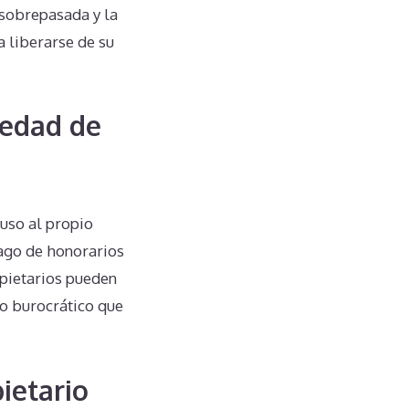
 sobrepasada y la
a liberarse de su
iedad de
luso al propio
ago de honorarios
ropietarios pueden
to burocrático que
ietario