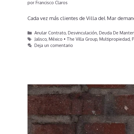
por
Francisco Claros
Cada vez más clientes de Villa del Mar deman
Categorías
Anular Contrato
,
Desvinculación
,
Deuda De Manten
Etiquetas
Jalisco
,
México • The Villa Group
,
Multipropiedad
,
P
Deja un comentario