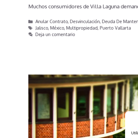
Muchos consumidores de Villa Laguna demanda
Categorías
Anular Contrato
,
Desvinculación
,
Deuda De Manten
Etiquetas
Jalisco
,
México
,
Multipropiedad
,
Puerto Vallarta
Deja un comentario
Util