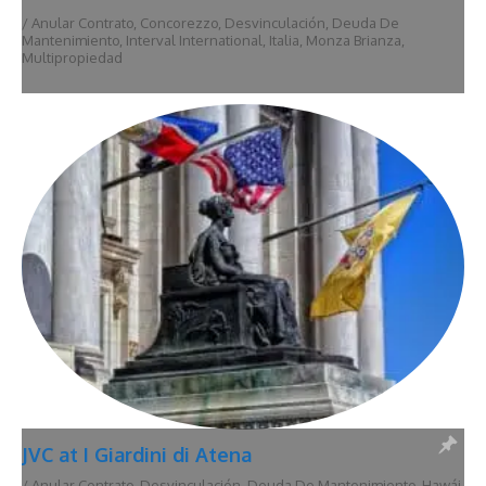
/
Anular Contrato
,
Concorezzo
,
Desvinculación
,
Deuda De
Mantenimiento
,
Interval International
,
Italia
,
Monza Brianza
,
Multipropiedad
JVC at I Giardini di Atena
/
Anular Contrato
,
Desvinculación
,
Deuda De Mantenimiento
,
Hawái
,