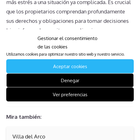
más estrés a una situación ya complicada. Es crucial
que los propietarios comprendan profundamente
sus derechos y obligaciones para tomar decisiones
bien informadas y evitar complicaciones
Gestionar el consentimiento
adicionales. Si estás enfrentando algunos de estos
de las cookies
problemas, buscar consejo legal especializado
Utilizamos cookies para optimizar nuestro sitio web y nuestro servicio.
podría ser una buena opción para ti.
Aceptar cookies
Mira también:
Denegar
Ver preferencias
Vilar do Golf – Rental
Mira también:
Villa del Arco