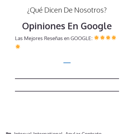
¿Qué Dicen De Nosotros?
Opiniones En Google
Las Mejores Reseñas en GOOGLE:
Categorías
Interval International
,
Anular Contrato
,