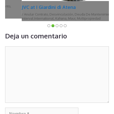
JVC at I Giardini di Atena
/
Anular Contrato
,
Desvinculación
,
Deuda De Mantenimiento
,
Hawái
,
Interval International
,
Kahana
,
Maui
,
Multipropiedad
Deja un comentario
Comentario