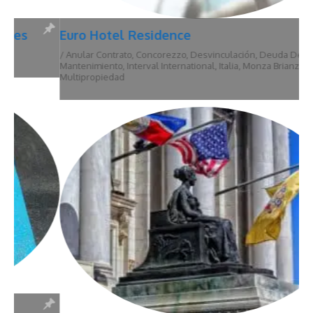
Euro Hotel Residence
/
Anular Contrato
,
Concorezzo
,
Desvinculación
,
Deuda De
Mantenimiento
,
Interval International
,
Italia
,
Monza Brianza
,
Multipropiedad