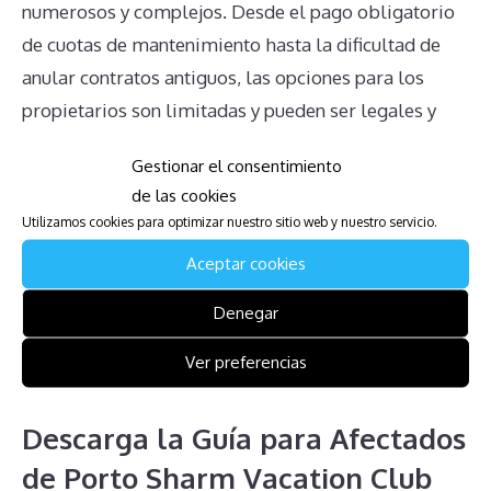
numerosos y complejos. Desde el pago obligatorio
de cuotas de mantenimiento hasta la dificultad de
anular contratos antiguos, las opciones para los
propietarios son limitadas y pueden ser legales y
financieramente complicadas. Comprender
Gestionar el consentimiento
plenamente los derechos y obligaciones, y buscar
de las cookies
asesoramiento legal adecuado, son pasos esenciales
Utilizamos cookies para optimizar nuestro sitio web y nuestro servicio.
para navegar estas dificultades y tomar decisiones
Aceptar cookies
bien informadas. La transparencia y la información
clara son vitales para evitar problemas adicionales y
Denegar
asegurar una gestión más sencilla de las
Ver preferencias
obligaciones relacionadas con la multipropiedad.
Descarga la Guía para Afectados
de Porto Sharm Vacation Club