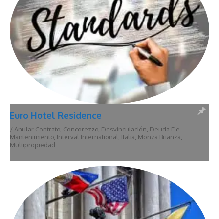
Euro Hotel Residence
/
Anular Contrato
,
Concorezzo
,
Desvinculación
,
Deuda De
Mantenimiento
,
Interval International
,
Italia
,
Monza Brianza
,
Multipropiedad