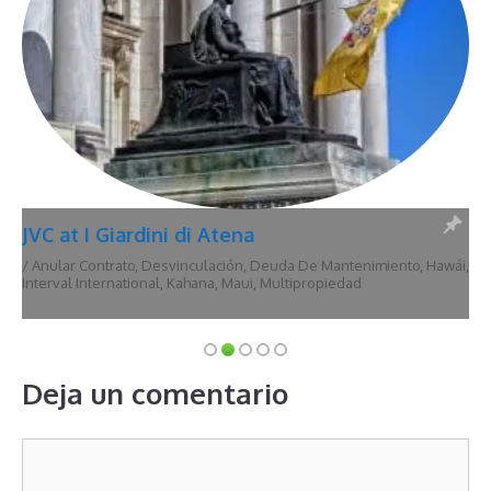
JVC at I Giardini di Atena
/
Anular Contrato
,
Desvinculación
,
Deuda De Mantenimiento
,
Hawái
,
Interval International
,
Kahana
,
Maui
,
Multipropiedad
Deja un comentario
Comentario