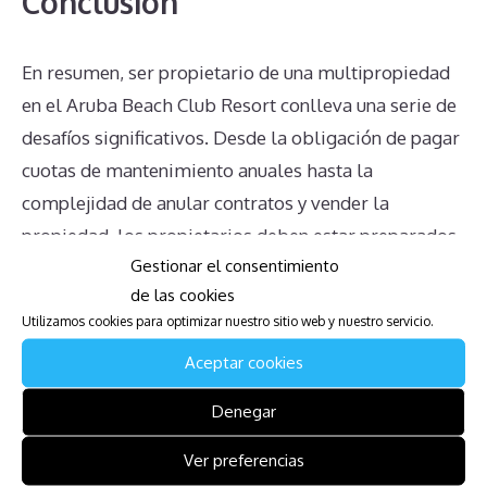
Conclusión
En resumen, ser propietario de una multipropiedad
en el Aruba Beach Club Resort conlleva una serie de
desafíos significativos. Desde la obligación de pagar
cuotas de mantenimiento anuales hasta la
complejidad de anular contratos y vender la
propiedad, los propietarios deben estar preparados
Gestionar el consentimiento
para enfrentar diversas dificultades. La comprensión
de las cookies
clara de sus derechos y obligaciones, así como la
Utilizamos cookies para optimizar nuestro sitio web y nuestro servicio.
búsqueda de asesoramiento legal adecuado, son
Aceptar cookies
pasos esenciales para manejar de manera efectiva
estos desafíos y tomar decisiones bien informadas.
Denegar
Mira también:
Ver preferencias