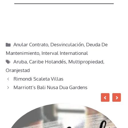
Categorías
Anular Contrato
,
Desvinculación
,
Deuda De
Mantenimiento
,
Interval International
Etiquetas
Aruba
,
Caribe Holandés
,
Multipropiedad
,
Oranjestad
Rimondi Scaleta Villas
Marriott’s Bali Nusa Dua Gardens