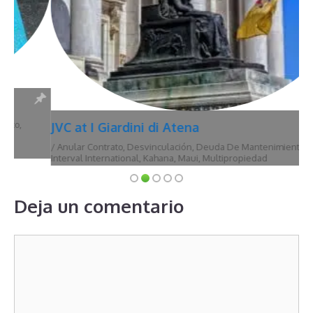
JVC at I Giardini di Atena
/
Anular Contrato
,
Desvinculación
,
Deuda De Mantenimiento
,
Hawái
,
Interval International
,
Kahana
,
Maui
,
Multipropiedad
Deja un comentario
Comentario