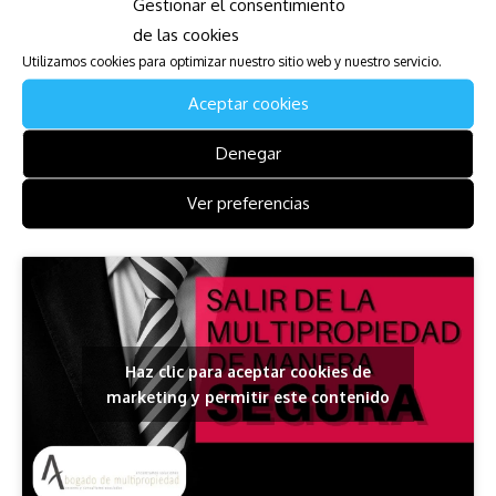
Gestionar el consentimiento
navegar estos retos de manera efectiva.
de las cookies
Utilizamos cookies para optimizar nuestro sitio web y nuestro servicio.
Descarga la Guía para Afectados
Aceptar cookies
de Atlantica Princess
Denegar
Os dejamos una guía de qué hacer para cancelar el
Ver preferencias
timeshare.
Haz clic para aceptar cookies de
marketing y permitir este contenido