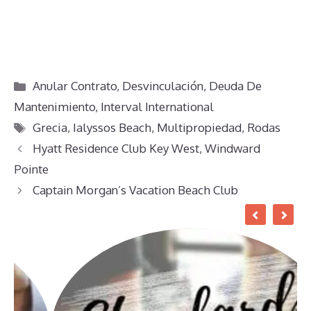
Categorías
Anular Contrato
,
Desvinculación
,
Deuda De
Mantenimiento
,
Interval International
Etiquetas
Grecia
,
Ialyssos Beach
,
Multipropiedad
,
Rodas
Hyatt Residence Club Key West, Windward
Pointe
Captain Morgan’s Vacation Beach Club