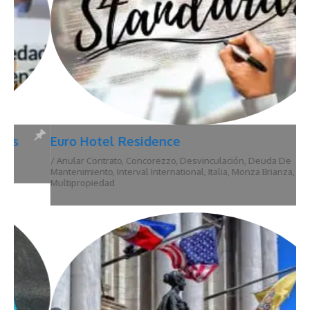
Euro Hotel Residence
/
Anular Contrato
,
Concorezzo
,
Desvinculación
,
Deuda De
Mantenimiento
,
Interval International
,
Italia
,
Monza Brianza
,
Multipropiedad