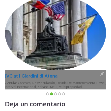
JVC at I Giardini di Atena
/
Anular Contrato
,
Desvinculación
,
Deuda De Mantenimiento
,
Hawái
,
Interval International
,
Kahana
,
Maui
,
Multipropiedad