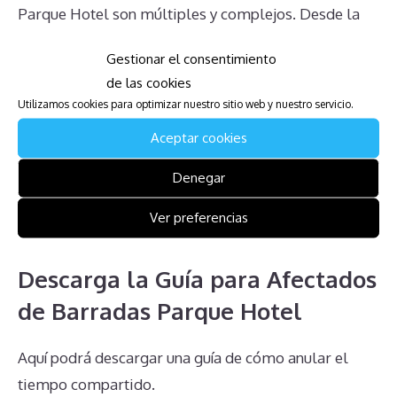
Parque Hotel son múltiples y complejos. Desde la
obligación de pagar cuotas de mantenimiento hasta
Gestionar el consentimiento
la dificultad para anular contratos y la ineptitud del
de las cookies
mercado para vender la propiedad, estos desafíos
Utilizamos cookies para optimizar nuestro sitio web y nuestro servicio.
pueden ser sumamente frustrantes. Es fundamental
Aceptar cookies
que los propietarios se informen adecuadamente y
busquen asesoría legal para navegar estas
Denegar
complicaciones y tomar decisiones informadas
Ver preferencias
sobre su multipropiedad.
Descarga la Guía para Afectados
de Barradas Parque Hotel
Aquí podrá descargar una guía de cómo anular el
tiempo compartido.