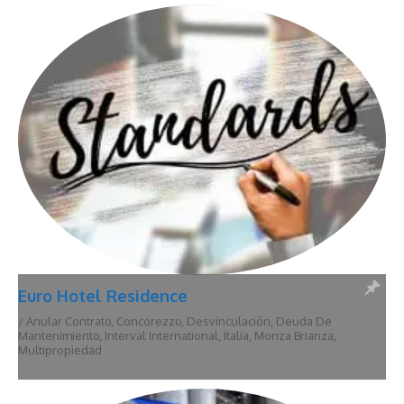
Euro Hotel Residence
/
Anular Contrato
,
Concorezzo
,
Desvinculación
,
Deuda De
Mantenimiento
,
Interval International
,
Italia
,
Monza Brianza
,
Multipropiedad