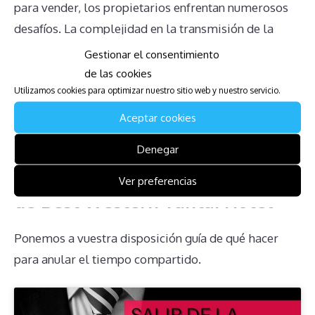
para vender, los propietarios enfrentan numerosos
desafíos. La complejidad en la transmisión de la
propiedad y la incertidumbre sobre los derechos del
Gestionar el consentimiento
propietario solo agravan la situación. Para aquellos
de las cookies
afectados, es crucial buscar asesoramiento legal y
Utilizamos cookies para optimizar nuestro sitio web y nuestro servicio.
estar bien informados para tomar las mejores
Aceptar cookies
decisiones posibles.
Denegar
Descarga la Guía para Afectados
Ver preferencias
de Best Western Yantai Hotel
Ponemos a vuestra disposición guía de qué hacer
para anular el tiempo compartido.