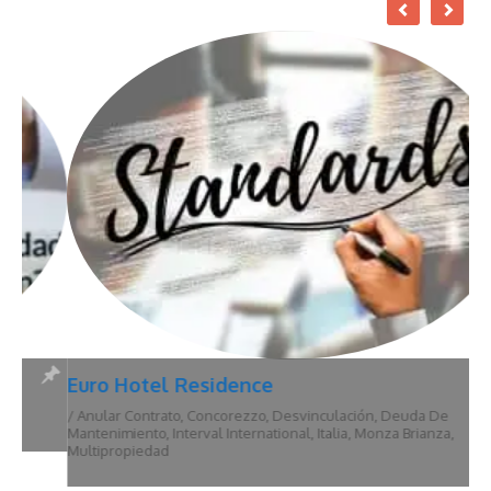
Euro Hotel Residence
/
Anular Contrato
,
Concorezzo
,
Desvinculación
,
Deuda De
Mantenimiento
,
Interval International
,
Italia
,
Monza Brianza
,
Multipropiedad