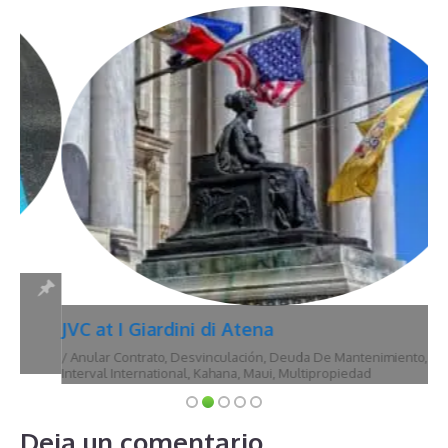
JVC at I Giardini di Atena
/
Anular Contrato
,
Desvinculación
,
Deuda De Mantenimiento
,
Hawái
,
Interval International
,
Kahana
,
Maui
,
Multipropiedad