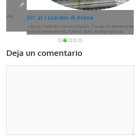
JVC at I Giardini di Atena
/
Anular Contrato
,
Desvinculación
,
Deuda De Mantenimiento
,
Hawái
,
Interval International
,
Kahana
,
Maui
,
Multipropiedad
Deja un comentario
Comentario