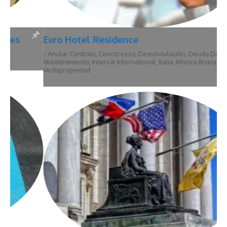
Euro Hotel Residence
/
Anular Contrato
,
Concorezzo
,
Desvinculación
,
Deuda De
Mantenimiento
,
Interval International
,
Italia
,
Monza Brianza
,
Multipropiedad