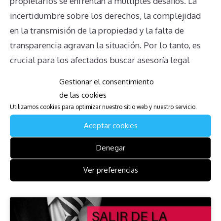
propietarios se enfrentan a múltiples desafíos. La
incertidumbre sobre los derechos, la complejidad
en la transmisión de la propiedad y la falta de
transparencia agravan la situación. Por lo tanto, es
crucial para los afectados buscar asesoría legal
adecuada para navegar estas complicaciones y
Gestionar el consentimiento
encontrar soluciones efectivas a sus problemas.
de las cookies
Utilizamos cookies para optimizar nuestro sitio web y nuestro servicio.
Descarga la Guía para Afectados
Aceptar cookies
de Bonita Resort and Club
Denegar
Aquí podrá descargar una guía de cómo anular la
Ver preferencias
multipropiedad.