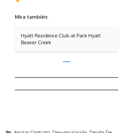
Mira también:
Hyatt Residence Club at Park Hyatt
Beaver Creek
Categorías
Anular Contrato
,
Desvinculación
,
Deuda De