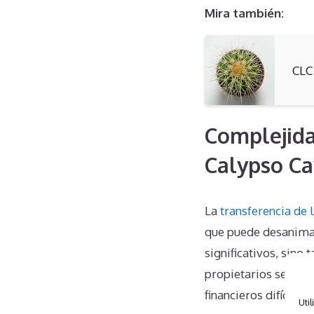
Mira también:
CLC
Complejida
Calypso Ca
La
transferencia de 
que puede desanimar
significativos, sino
propietarios se enc
financieros difícile
Util