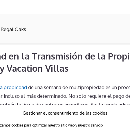
 Regal Oaks
d en la Transmisión de la Prop
y Vacation Villas
la propiedad
de una semana de multipropiedad es un proc
 incluso al más determinado. No solo requiere el pago d
 también la firma de contratos específicos. Sin la ayuda adec
Gestionar el consentimiento de las cookies
uentran atados a su multipropiedad, enfrentando obstáculo
s de manejar por cuenta propia.
izamos cookies para optimizar nuestro sitio web y nuestro servicio.