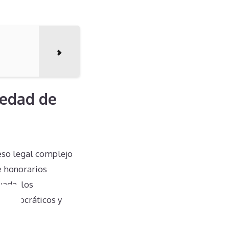
iedad de
eso legal complejo
e honorarios
uada, los
s burocráticos y