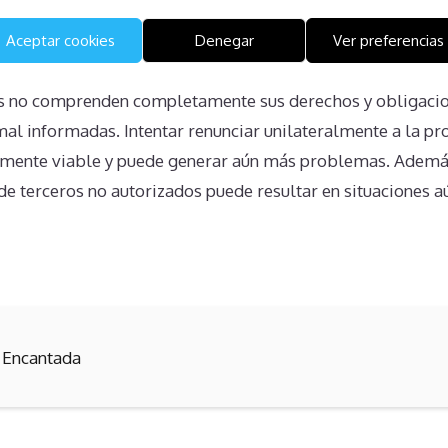
bre sobre los Derechos del Prop
Aceptar cookies
Denegar
Ver preferencias
s no comprenden completamente sus derechos y obligacio
mal informadas. Intentar renunciar unilateralmente a la pr
lmente viable y puede generar aún más problemas. Además
e terceros no autorizados puede resultar en situaciones 
 Encantada