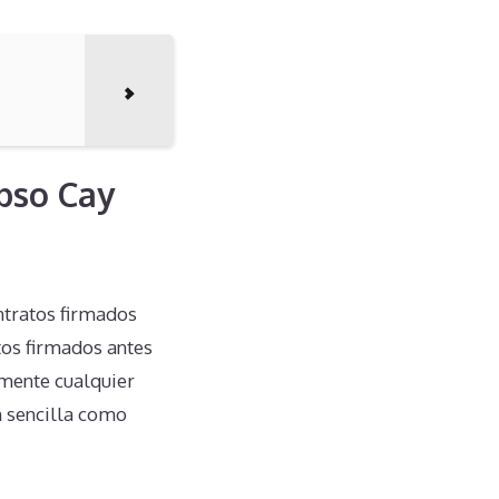
ypso Cay
ntratos firmados
tos firmados antes
emente cualquier
n sencilla como