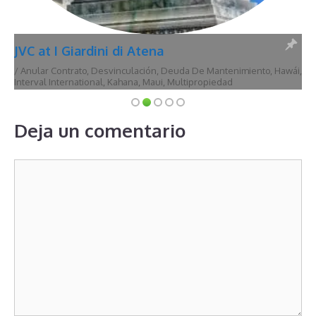
JVC at I Giardini di Atena
/
Anular Contrato
,
Desvinculación
,
Deuda De Mantenimiento
,
Hawái
,
Interval International
,
Kahana
,
Maui
,
Multipropiedad
Deja un comentario
Comentario