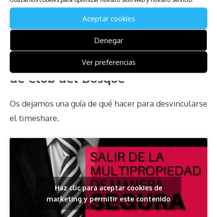
estén bien informados y busquen asesoría legal
adecuada para manejar estas situaciones de la mejor
Aceptar cookies
manera posible.
Denegar
Descarga la Guía para Afectados
Ver preferencias
de Club del Bosque
Os dejamos una guía de qué hacer para desvincularse
el timeshare.
Haz clic para aceptar cookies de
marketing y permitir este contenido