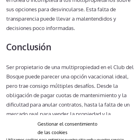
sus opciones para desvincularse. Esta falta de
transparencia puede llevar a malentendidos y
decisiones poco informadas.
Conclusión
Ser propietario de una multipropiedad en el Club del
Bosque puede parecer una opción vacacional ideal,
pero trae consigo múltiples desafíos. Desde la
obligación de pagar cuotas de mantenimiento y la
dificultad para anular contratos, hasta la falta de un
mercado real para vender la propiedad y la
complejidad en su transmisión, los problemas son
Gestionar el consentimiento
de las cookies
numerosos. Es fundamental que los propietarios
Utilizamos cookies para optimizar nuestro sitio web y nuestro servicio.