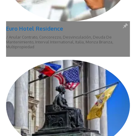
Euro Hotel Residence
/
Anular Contrato
,
Concorezzo
,
Desvinculación
,
Deuda De
Mantenimiento
,
Interval International
,
Italia
,
Monza Brianza
,
Multipropiedad