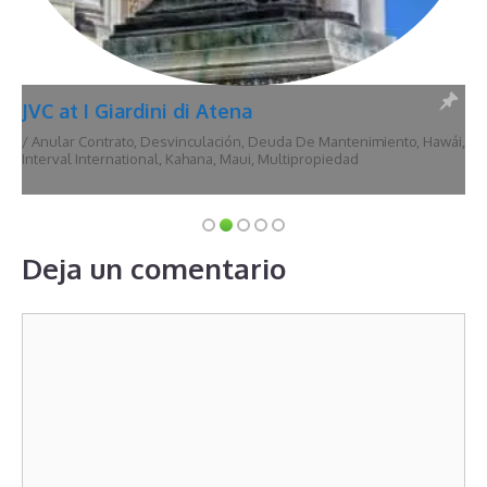
JVC at I Giardini di Atena
/
Anular Contrato
,
Desvinculación
,
Deuda De Mantenimiento
,
Hawái
,
Interval International
,
Kahana
,
Maui
,
Multipropiedad
Deja un comentario
Comentario