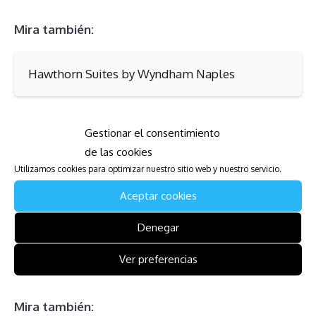
Mira también:
Hawthorn Suites by Wyndham Naples
Mira también:
Gestionar el consentimiento
de las cookies
Park Plaza at Beaver Creek
Utilizamos cookies para optimizar nuestro sitio web y nuestro servicio.
Aceptar cookies
Mira también:
Denegar
Star Island Resort and Club
Ver preferencias
Mira también: