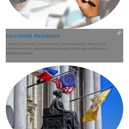
Euro Hotel Residence
/
Anular Contrato
,
Concorezzo
,
Desvinculación
,
Deuda De
Mantenimiento
,
Interval International
,
Italia
,
Monza Brianza
,
Multipropiedad