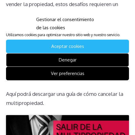
vender la propiedad, estos desafíos requieren un
enfoque informado y a menudo asesoramiento legal
Gestionar el consentimiento
especializado. Entender plenamente los derechos y
de las cookies
obligaciones, así como informarse adecuadamente,
Utilizamos cookies para optimizar nuestro sitio web y nuestro servicio.
es crucial para manejar esta situación de la mejor
Aceptar cookies
manera posible.
Denegar
Descarga la Guía para Afectados
Ver preferencias
de Holiday Club Ruka
Aquí podrá descargar una guía de cómo cancelar la
multipropiedad.