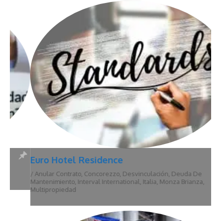
Euro Hotel Residence
/
Anular Contrato
,
Concorezzo
,
Desvinculación
,
Deuda De
Mantenimiento
,
Interval International
,
Italia
,
Monza Brianza
,
Multipropiedad