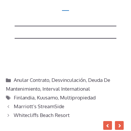
Categorías
Anular Contrato
,
Desvinculación
,
Deuda De
Mantenimiento
,
Interval International
Etiquetas
Finlandia
,
Kuusamo
,
Multipropiedad
Marriott’s StreamSide
Whitecliffs Beach Resort