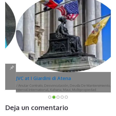
JVC at I Giardini di Atena
/
Anular Contrato
,
Desvinculación
,
Deuda De Mantenimiento
,
Hawái
,
Interval International
,
Kahana
,
Maui
,
Multipropiedad
Deja un comentario