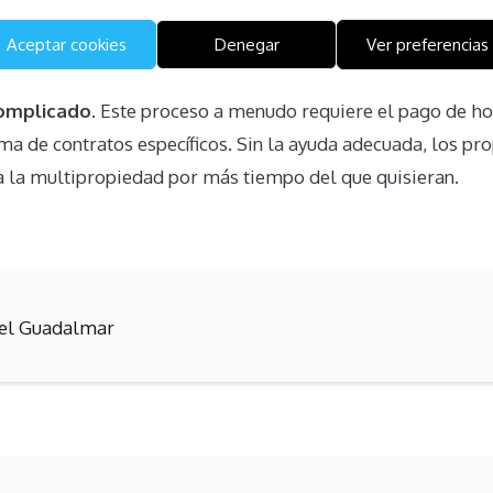
ub Sol Amadores
Aceptar cookies
Denegar
Ver preferencias
edad de una semana de multipropiedad a otro tercero o al 
complicado
. Este proceso a menudo requiere el pago de h
firma de contratos específicos. Sin la ayuda adecuada, los p
a la multipropiedad por más tiempo del que quisieran.
el Guadalmar