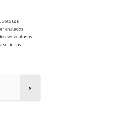
. Solo
los
ser anulados
den ser anulados
arse de sus