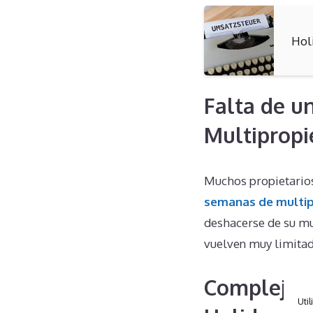
Hol
Falta de u
Multipropi
Muchos propietarios
semanas de multi
deshacerse de su mu
vuelven muy limitad
Complejida
Util