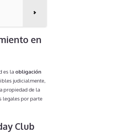
miento en
d es la
obligación
gibles judicialmente,
la propiedad de la
 legales por parte
day Club