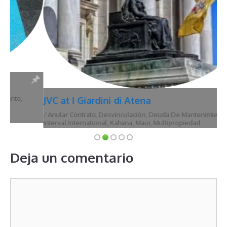
JVC at I Giardini di Atena
/
Anular Contrato
,
Desvinculación
,
Deuda De Mantenimiento
,
Hawái
,
Interval International
,
Kahana
,
Maui
,
Multipropiedad
Deja un comentario
Comentario