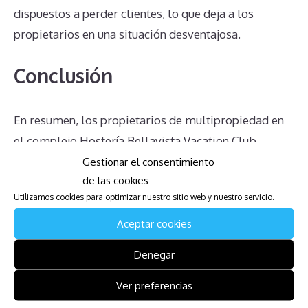
dispuestos a perder clientes, lo que deja a los
propietarios en una situación desventajosa.
Conclusión
En resumen, los propietarios de multipropiedad en
el complejo Hostería Bellavista Vacation Club
enfrentan una serie de desafíos complicados, desde
Gestionar el consentimiento
de las cookies
las cuotas de mantenimiento y la dificultad para
Utilizamos cookies para optimizar nuestro sitio web y nuestro servicio.
anular contratos, hasta la falta de un mercado de
reventa y la complejidad en la transferencia de
Aceptar cookies
propiedad. Estos problemas se agravan por la falta
Denegar
de información clara y la incertidumbre sobre los
derechos y obligaciones. Es fundamental que los
Ver preferencias
propietarios se informen adecuadamente y busquen