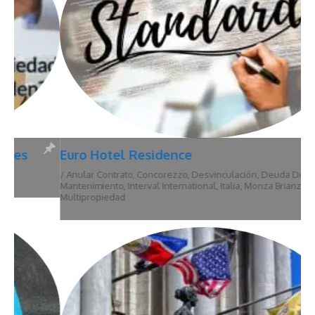
Euro Hotel Residence
/
Anular Contrato
,
Concorezzo
,
Desvinculación
,
Deuda De
Mantenimiento
,
Interval International
,
Italia
,
Monza Brianza
,
Multipropiedad