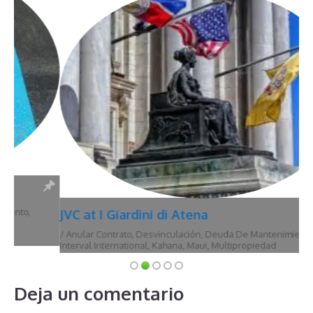
JVC at I Giardini di Atena
/
Anular Contrato
,
Desvinculación
,
Deuda De Mantenimiento
,
Hawái
,
Interval International
,
Kahana
,
Maui
,
Multipropiedad