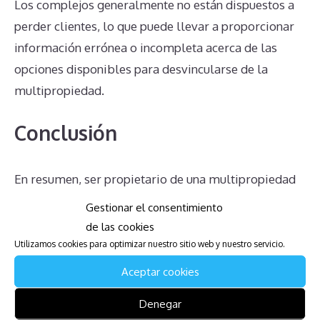
Los complejos generalmente no están dispuestos a
perder clientes, lo que puede llevar a proporcionar
información errónea o incompleta acerca de las
opciones disponibles para desvincularse de la
multipropiedad.
Conclusión
En resumen, ser propietario de una multipropiedad
en ICONA Resorts Diamond Beach puede traer
Gestionar el consentimiento
consigo una serie de complicaciones y obligaciones.
de las cookies
Desde el pago de cuotas de mantenimiento hasta la
Utilizamos cookies para optimizar nuestro sitio web y nuestro servicio.
dificultad para anular el contrato y la falta de un
Aceptar cookies
mercado real para vender la propiedad, estas
Denegar
situaciones pueden convertirse en verdaderos