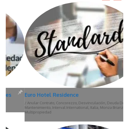
Euro Hotel Residence
/
Anular Contrato
,
Concorezzo
,
Desvinculación
,
Deuda De
Mantenimiento
,
Interval International
,
Italia
,
Monza Brianza
,
Multipropiedad