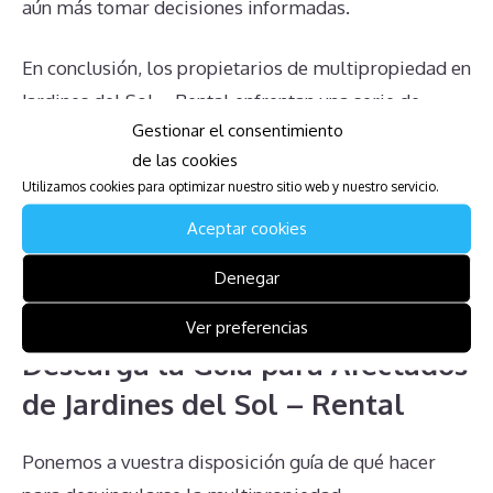
aún más tomar decisiones informadas.
En conclusión, los propietarios de multipropiedad en
Jardines del Sol – Rental enfrentan una serie de
Gestionar el consentimiento
desafíos significativos que van desde el pago de
de las cookies
cuotas de mantenimiento hasta la dificultad para
Utilizamos cookies para optimizar nuestro sitio web y nuestro servicio.
anular contratos y la falta de un mercado real de
Aceptar cookies
reventa. Comprender estos problemas es crucial
para gestionar de manera efectiva las obligaciones
Denegar
fiscales y legales y tomar decisiones informadas.
Ver preferencias
Descarga la Guía para Afectados
de Jardines del Sol – Rental
Ponemos a vuestra disposición guía de qué hacer