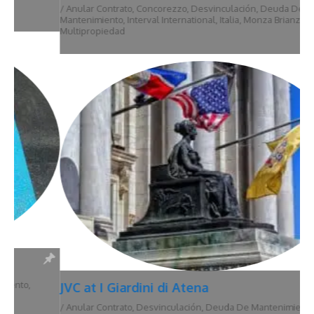
/
Anular Contrato
,
Concorezzo
,
Desvinculación
,
Deuda De
Mantenimiento
,
Interval International
,
Italia
,
Monza Brianza
,
Multipropiedad
JVC at I Giardini di Atena
/
Anular Contrato
,
Desvinculación
,
Deuda De Mantenimiento
,
Hawái
,