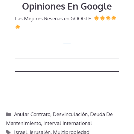
Opiniones En Google
Las Mejores Reseñas en GOOGLE:
Categorías
Anular Contrato
,
Desvinculación
,
Deuda De
Mantenimiento
,
Interval International
Etiquetas
Israel
,
Jerusalén
,
Multipropiedad