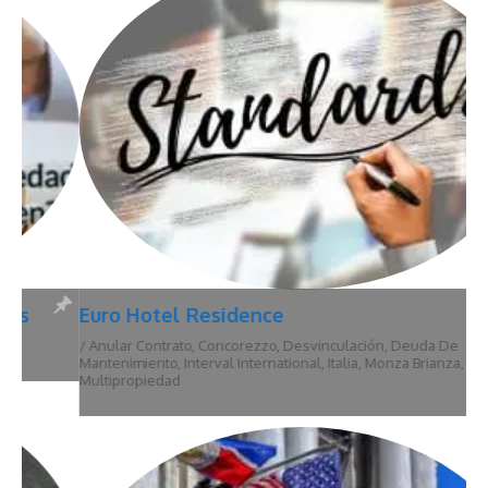
Euro Hotel Residence
/
Anular Contrato
,
Concorezzo
,
Desvinculación
,
Deuda De
Mantenimiento
,
Interval International
,
Italia
,
Monza Brianza
,
Multipropiedad