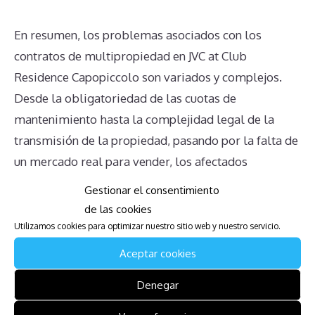
En resumen, los problemas asociados con los
contratos de multipropiedad en JVC at Club
Residence Capopiccolo son variados y complejos.
Desde la obligatoriedad de las cuotas de
mantenimiento hasta la complejidad legal de la
transmisión de la propiedad, pasando por la falta de
un mercado real para vender, los afectados
enfrentan numerosos retos. Es crucial buscar
Gestionar el consentimiento
asesoramiento legal y profesional adecuado para
de las cookies
navegar estas complicaciones de manera efectiva y
Utilizamos cookies para optimizar nuestro sitio web y nuestro servicio.
evitar decisiones mal informadas que puedan
Aceptar cookies
agravar la situación.
Denegar
Descarga la Guía para Afectados