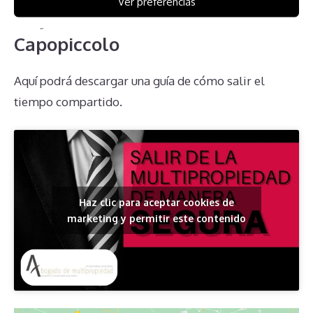
Ver preferencias
de JVC at Club Residence
Capopiccolo
Aquí podrá descargar una guía de cómo salir el
tiempo compartido.
Haz clic para aceptar cookies de
marketing y permitir este contenido