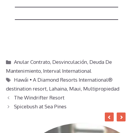
Categorías
Anular Contrato
,
Desvinculación
,
Deuda De
Mantenimiento
,
Interval International
Etiquetas
Hawái • A Diamond Resorts International®
destination resort
,
Lahaina
,
Maui
,
Multipropiedad
The Windrifter Resort
Spicebush at Sea Pines