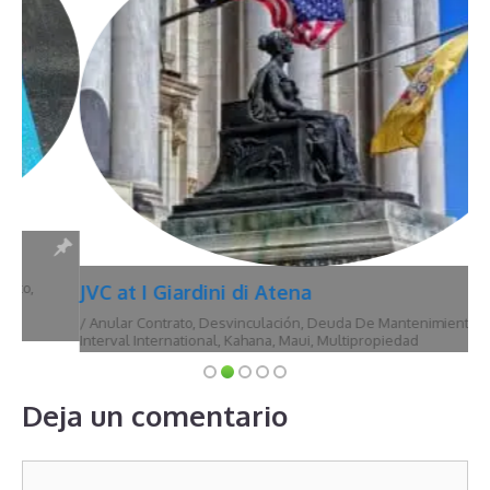
JVC at I Giardini di Atena
/
Anular Contrato
,
Desvinculación
,
Deuda De Mantenimiento
,
Hawái
,
Interval International
,
Kahana
,
Maui
,
Multipropiedad
Deja un comentario