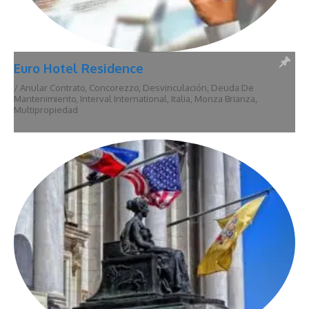
Euro Hotel Residence
/
Anular Contrato
,
Concorezzo
,
Desvinculación
,
Deuda De
Mantenimiento
,
Interval International
,
Italia
,
Monza Brianza
,
Multipropiedad