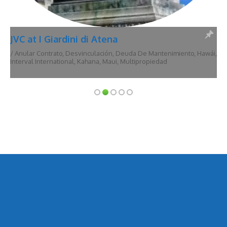
JVC at I Giardini di Atena
/
Anular Contrato
,
Desvinculación
,
Deuda De Mantenimiento
,
Hawái
,
Interval International
,
Kahana
,
Maui
,
Multipropiedad