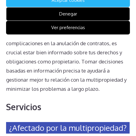
Aceptar cookies
en Palm Beach Club viene con numerosos desafíos
Denegar
que pueden afectar significativamente tu satisfacción
y bienestar financiero. Desde la imposibilidad de
Ver preferencias
evitar las cuotas de mantenimiento hasta las
complicaciones en la anulación de contratos, es
crucial estar bien informado sobre tus derechos y
obligaciones como propietario. Tomar decisiones
basadas en información precisa te ayudará a
gestionar mejor tu relación con la multipropiedad y
minimizar los problemas a largo plazo.
Servicios
¿Afectado por la multipropiedad?