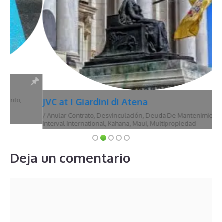
JVC at I Giardini di Atena
/
Anular Contrato
,
Desvinculación
,
Deuda De Mantenimiento
,
Hawái
,
Interval International
,
Kahana
,
Maui
,
Multipropiedad
Deja un comentario
Comentario