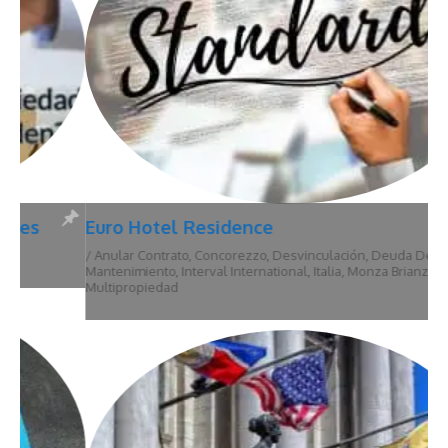
Euro Hotel Residence
/
Anular Contrato
,
Concorezzo
,
Desvinculación
,
Deuda De
Mantenimiento
,
Interval International
,
Italia
,
Monza Brianza
,
Multipropiedad