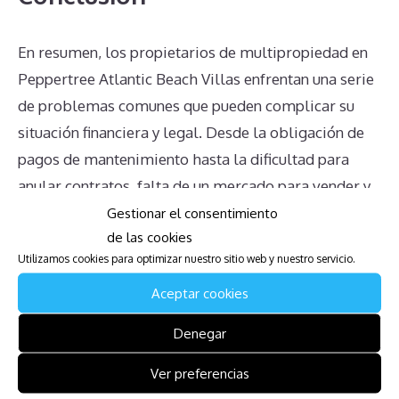
En resumen, los propietarios de multipropiedad en
Peppertree Atlantic Beach Villas enfrentan una serie
de problemas comunes que pueden complicar su
situación financiera y legal. Desde la obligación de
pagos de mantenimiento hasta la dificultad para
anular contratos, falta de un mercado para vender y
la complejidad en la transmisión de la propiedad,
Gestionar el consentimiento
de las cookies
los desafíos son considerables. Además, la
Utilizamos cookies para optimizar nuestro sitio web y nuestro servicio.
incertidumbre sobre los derechos, el impacto en
herencias y la falta de sinceridad por parte de la
Aceptar cookies
administración solo agravan estos problemas. Es
Denegar
fundamental que los propietarios busquen
asesoramiento legal y se informen adecuadamente
Ver preferencias