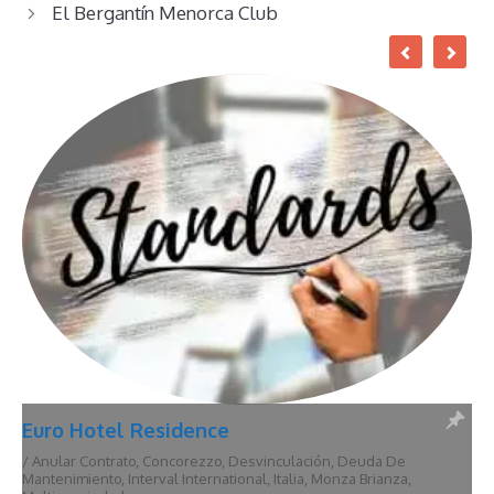
El Bergantín Menorca Club
Euro Hotel Residence
/
Anular Contrato
,
Concorezzo
,
Desvinculación
,
Deuda De
Mantenimiento
,
Interval International
,
Italia
,
Monza Brianza
,