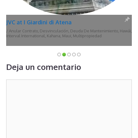
JVC at I Giardini di Atena
/
Anular Contrato
,
Desvinculación
,
Deuda De Mantenimiento
,
Hawái
,
Interval International
,
Kahana
,
Maui
,
Multipropiedad
Deja un comentario
Comentario