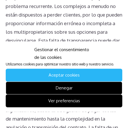
problema recurrente. Los complejos a menudo no
están dispuestos a perder clientes, por lo que pueden
proporcionar información errónea o incompleta a
los multipropietarios sobre sus opciones para
desvincularse. Esta falta de transparencia puede dar
lugar a decisiones mal informadas y prolongar los
Gestionar el consentimiento
de las cookies
problemas para los propietarios.
Utilizamos cookies para optimizar nuestro sitio web y nuestro servicio.
Conclusión
Aceptar cookies
Denegar
En resumen, los propietarios de multipropiedad en
Ver preferencias
Plantation Club Villas enfrentan varios desafíos
significativos, desde la obligación de pagar cuotas
de mantenimiento hasta la complejidad en la
anulación o transmisión del contrato. La falta de un