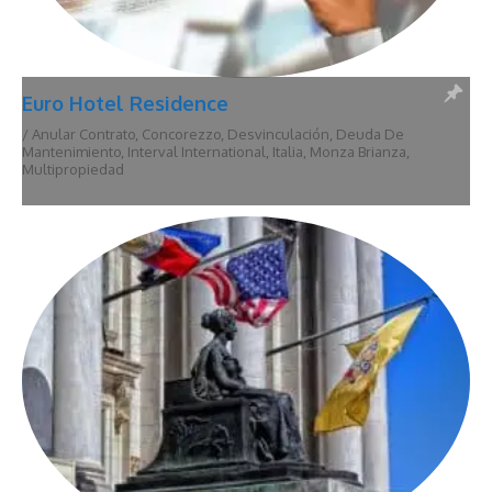
Euro Hotel Residence
/
Anular Contrato
,
Concorezzo
,
Desvinculación
,
Deuda De
Mantenimiento
,
Interval International
,
Italia
,
Monza Brianza
,
Multipropiedad