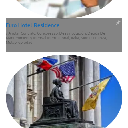
Euro Hotel Residence
/
Anular Contrato
,
Concorezzo
,
Desvinculación
,
Deuda De
Mantenimiento
,
Interval International
,
Italia
,
Monza Brianza
,
Multipropiedad