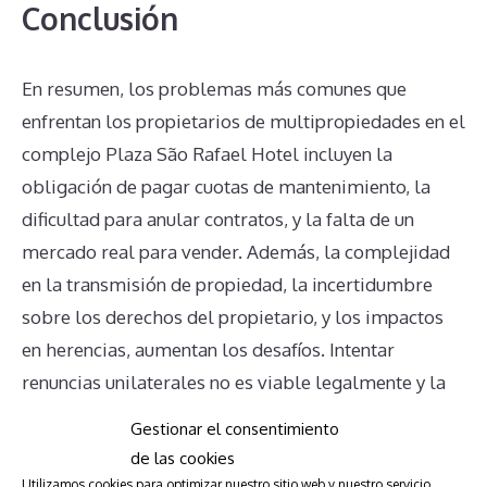
Conclusión
En resumen, los problemas más comunes que
enfrentan los propietarios de multipropiedades en el
complejo Plaza São Rafael Hotel incluyen la
obligación de pagar cuotas de mantenimiento, la
dificultad para anular contratos, y la falta de un
mercado real para vender. Además, la complejidad
en la transmisión de propiedad, la incertidumbre
sobre los derechos del propietario, y los impactos
en herencias, aumentan los desafíos. Intentar
renuncias unilaterales no es viable legalmente y la
falta de información clara por parte de la
Gestionar el consentimiento
administración sólo agrava la situación. Es crucial
de las cookies
que los propietarios busquen asesoramiento legal y
Utilizamos cookies para optimizar nuestro sitio web y nuestro servicio.