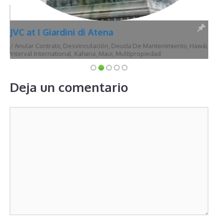
JVC at I Giardini di Atena
/
Anular Contrato
,
Desvinculación
,
Deuda De Mantenimiento
,
Hawái
,
Interval International
,
Kahana
,
Maui
,
Multipropiedad
Deja un comentario
Comentario