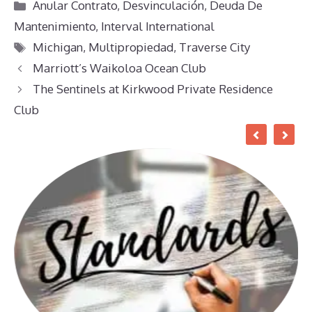
Categorías
Anular Contrato
,
Desvinculación
,
Deuda De
Mantenimiento
,
Interval International
Etiquetas
Michigan
,
Multipropiedad
,
Traverse City
Marriott’s Waikoloa Ocean Club
The Sentinels at Kirkwood Private Residence
Club