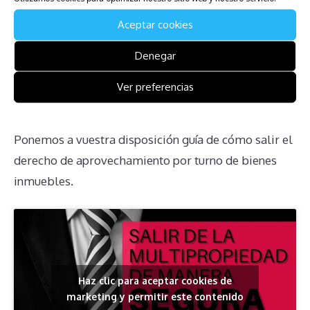
se informen adecuadamente para navegar estos
Aceptar cookies
problemas.
Denegar
Descarga la Guía para Afectados
Ver preferencias
de Plaza São Rafael Hotel
Ponemos a vuestra disposición guía de cómo salir el
derecho de aprovechamiento por turno de bienes
inmuebles.
Haz clic para aceptar cookies de
marketing y permitir este contenido