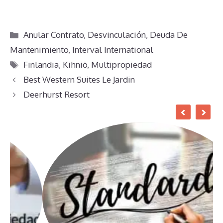
Categorías
Anular Contrato
,
Desvinculación
,
Deuda De
Mantenimiento
,
Interval International
Etiquetas
Finlandia
,
Kihniö
,
Multipropiedad
Best Western Suites Le Jardin
Deerhurst Resort