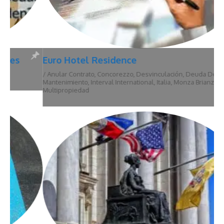
Euro Hotel Residence
/
Anular Contrato
,
Concorezzo
,
Desvinculación
,
Deuda De
Mantenimiento
,
Interval International
,
Italia
,
Monza Brianza
,
Multipropiedad