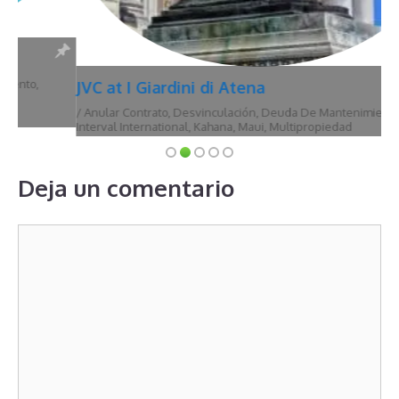
JVC at I Giardini di Atena
/
Anular Contrato
,
Desvinculación
,
Deuda De Mantenimiento
,
Hawái
,
Interval International
,
Kahana
,
Maui
,
Multipropiedad
Deja un comentario
Comentario