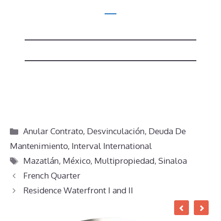
Categorías
Anular Contrato
,
Desvinculación
,
Deuda De
Mantenimiento
,
Interval International
Etiquetas
Mazatlán
,
México
,
Multipropiedad
,
Sinaloa
French Quarter
Residence Waterfront I and II