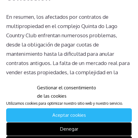
En resumen, los afectados por contratos de
multipropiedad en el complejo Quinta do Lago
Country Club enfrentan numerosos problemas,
desde la obligación de pagar cuotas de
mantenimiento hasta la dificultad para anular
contratos antiguos. La falta de un mercado real para
vender estas propiedades, la complejidad en la
transmisión de la propiedad y la falta de
Gestionar el consentimiento
información clara son factores adicionales que
de las cookies
contribuyen a la problemática situación de los
Utilizamos cookies para optimizar nuestro sitio web y nuestro servicio.
propietarios. Es crucial estar bien informado y
Aceptar cookies
buscar asesoría legal adecuada para navegar estos
desafíos con mayor eficacia.
Denegar