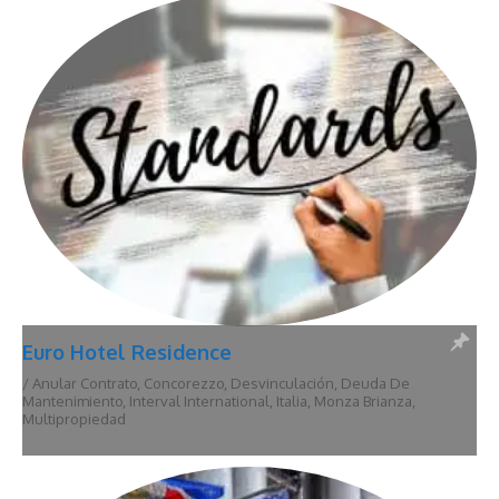
Euro Hotel Residence
/
Anular Contrato
,
Concorezzo
,
Desvinculación
,
Deuda De
Mantenimiento
,
Interval International
,
Italia
,
Monza Brianza
,
Multipropiedad