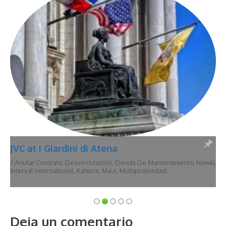
JVC at I Giardini di Atena
/
Anular Contrato
,
Desvinculación
,
Deuda De Mantenimiento
,
Hawái
,
Interval International
,
Kahana
,
Maui
,
Multipropiedad
Deja un comentario