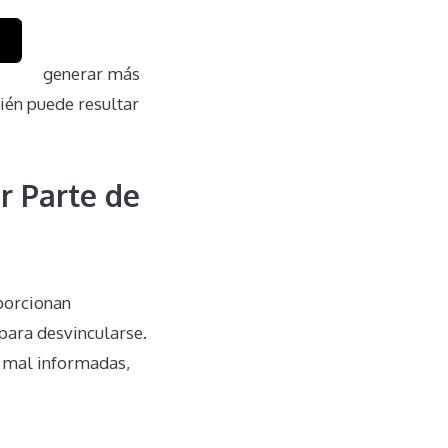
 puede generar más
ién puede resultar
r Parte de
a
porcionan
para desvincularse.
s mal informadas,