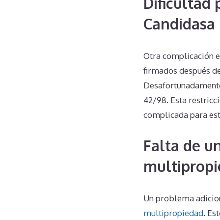
Dificultad
Candidasa
Otra complicación es
firmados después de
Desafortunadamente,
42/98. Esta restric
complicada para est
Falta de u
multiprop
Un problema adicion
multipropiedad
. Es