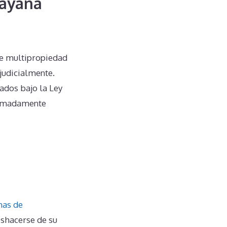
mayana
 de multipropiedad
judicialmente.
ados bajo la Ley
tremadamente
as de
eshacerse de su