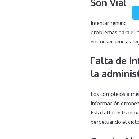
Son Viable
Intentar renunciar 
problemas para el pr
en consecuencias leg
Falta de I
la adminis
Los complejos a men
información errónea
Esta falta de trans
perpetuando el ciclo 