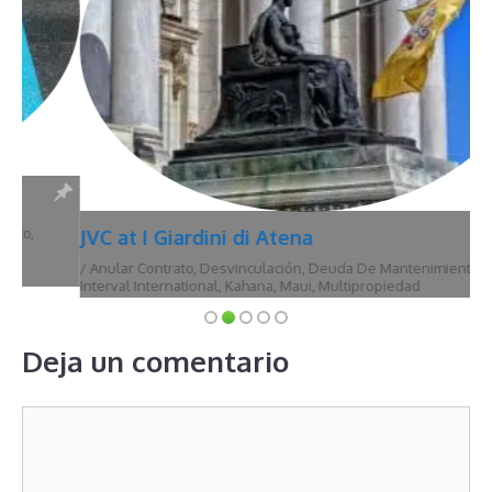
JVC at I Giardini di Atena
/
Anular Contrato
,
Desvinculación
,
Deuda De Mantenimiento
,
Hawái
,
Interval International
,
Kahana
,
Maui
,
Multipropiedad
Deja un comentario
Comentario