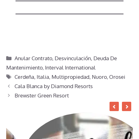
Categorías
Anular Contrato
,
Desvinculación
,
Deuda De
Mantenimiento
,
Interval International
Etiquetas
Cerdeña
,
Italia
,
Multipropiedad
,
Nuoro
,
Orosei
Cala Blanca by Diamond Resorts
Brewster Green Resort