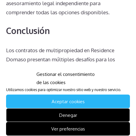
asesoramiento legal independiente para
comprender todas las opciones disponibles.
Conclusión
Los contratos de multipropiedad en Residence
Domaso presentan múltiples desafíos para los
propietarios. Desde la obligación de pagar cuotas de
Gestionar el consentimiento
mantenimiento hasta la dificultad para anular
de las cookies
contratos y la inexistencia de un mercado real para
Utilizamos cookies para optimizar nuestro sitio web y nuestro servicio.
vender la multipropiedad, las complicaciones son
Aceptar cookies
muchas. Además, la falta de información clara y
sincera por parte de la administración puede
Denegar
complicar aún más la situación. Informarse
Ver preferencias
adecuadamente y buscar asesoramiento legal son