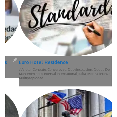
Euro Hotel Residence
/
Anular Contrato
,
Concorezzo
,
Desvinculación
,
Deuda De
Mantenimiento
,
Interval International
,
Italia
,
Monza Brianza
,
Multipropiedad