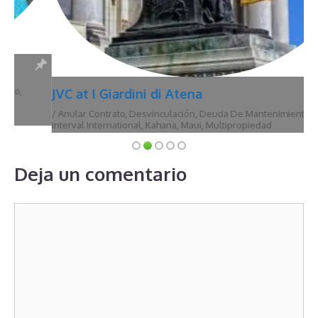
JVC at I Giardini di Atena
/
Anular Contrato
,
Desvinculación
,
Deuda De Mantenimiento
,
Hawái
,
Interval International
,
Kahana
,
Maui
,
Multipropiedad
Deja un comentario
Comentario