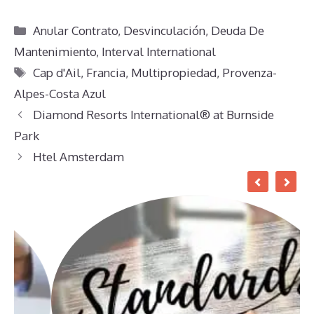
Categorías
Anular Contrato
,
Desvinculación
,
Deuda De
Mantenimiento
,
Interval International
Etiquetas
Cap d'Ail
,
Francia
,
Multipropiedad
,
Provenza-
Alpes-Costa Azul
Diamond Resorts International® at Burnside
Park
Htel Amsterdam