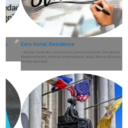
Euro Hotel Residence
/
Anular Contrato
,
Concorezzo
,
Desvinculación
,
Deuda De
Mantenimiento
,
Interval International
,
Italia
,
Monza Brianza
,
Multipropiedad