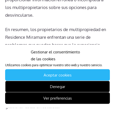
los multipropietarios sobre sus opciones para
desvincularse.
En resumen, los propietarios de multipropiedad en
Residence Miramare enfrentan una serie de
problemas que pueden hacer que la experiencia,
Gestionar el consentimiento
inicialmente prometedora, se convierta en un desafío
de las cookies
continuo. Desde la obligación de pagar cuotas de
Utilizamos cookies para optimizar nuestro sitio web y nuestro servicio.
mantenimiento hasta la falta de un mercado de
Aceptar cookies
ventas y la complejidad legal en la transmisión de la
propiedad, es fundamental que los afectados
Denegar
comprendan completamente sus derechos y
Ver preferencias
busquen asesoramiento legal adecuado para
gestionar estas dificultades.