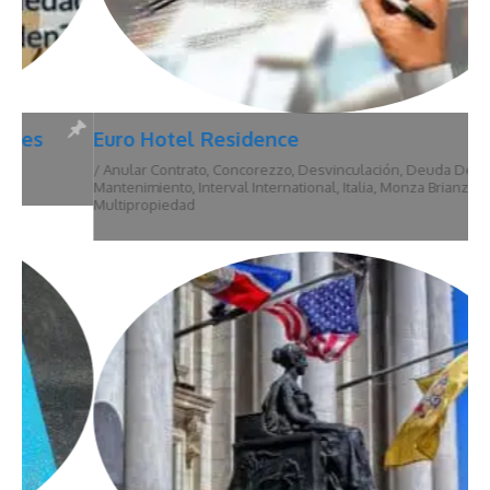
Euro Hotel Residence
/
Anular Contrato
,
Concorezzo
,
Desvinculación
,
Deuda De
Mantenimiento
,
Interval International
,
Italia
,
Monza Brianza
,
Multipropiedad