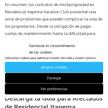
En resumen, los contratos de multipropiedad en
Residencial Itapema Vacation Club presentan una
serie de problemas que pueden complicar la vida de
los propietarios. Desde la obligación de pagar
cuotas de mantenimiento hasta la dificultad para
anular el contrato, pasando por la falta de un
Gestionar el consentimiento
mercado real para vender la multipropiedad, es
de las cookies
crucial que los propietarios estén plenamente
Utilizamos cookies para optimizar nuestro sitio web y nuestro servicio.
informados sobre estos desafíos. Tomar decisiones
Aceptar cookies
bien fundamentadas y buscar asesoramiento legal
puede ayudar a mitigar algunos de estos problemas
Denegar
a largo plazo.
Ver preferencias
Descarga la Guía para Afectados
de Residencial Itapema