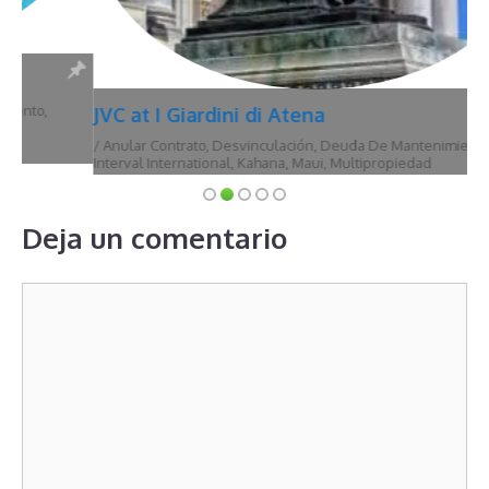
JVC at I Giardini di Atena
/
Anular Contrato
,
Desvinculación
,
Deuda De Mantenimiento
,
Hawái
,
Interval International
,
Kahana
,
Maui
,
Multipropiedad
Deja un comentario
Comentario