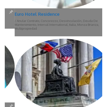
Euro Hotel Residence
/
Anular Contrato
,
Concorezzo
,
Desvinculación
,
Deuda De
Mantenimiento
,
Interval International
,
Italia
,
Monza Brianza
,
Multipropiedad