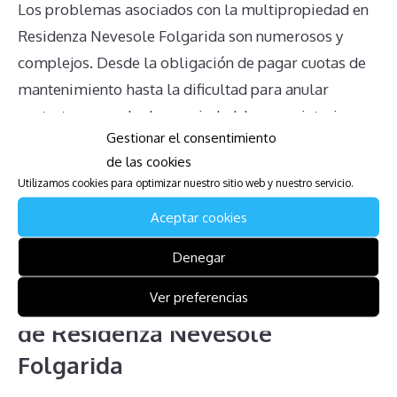
Los problemas asociados con la multipropiedad en
Residenza Nevesole Folgarida son numerosos y
complejos. Desde la obligación de pagar cuotas de
mantenimiento hasta la dificultad para anular
contratos o vender la propiedad, los propietarios se
Gestionar el consentimiento
enfrentan a desafíos significativos. Es vital que estos
de las cookies
busquen asesoramiento legal y estén plenamente
Utilizamos cookies para optimizar nuestro sitio web y nuestro servicio.
informados sobre sus derechos y obligaciones para
Aceptar cookies
evitar decisiones mal informadas que podrían
agravar aún más su situación.
Denegar
Descarga la Guía para Afectados
Ver preferencias
de Residenza Nevesole
Folgarida