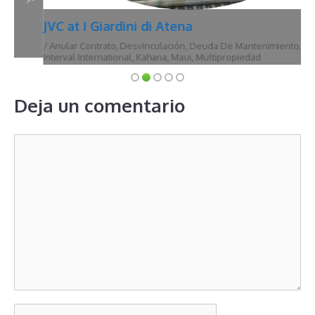
JVC at I Giardini di Atena
/
Anular Contrato
,
Desvinculación
,
Deuda De Mantenimiento
,
Hawái
,
Interval International
,
Kahana
,
Maui
,
Multipropiedad
Deja un comentario
Comentario