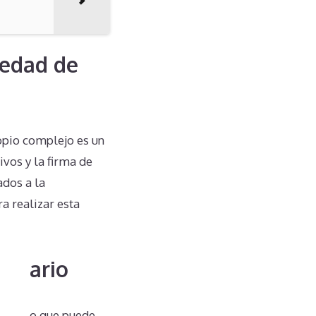
iedad de
opio complejo es un
vos y la firma de
ados a la
a realizar esta
ietario
nes, lo que puede