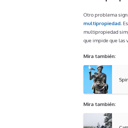
Otro problema signi
multipropiedad
. E
multipropiedad simp
que impide que las v
Mira también:
Spi
Mira también:
Cat