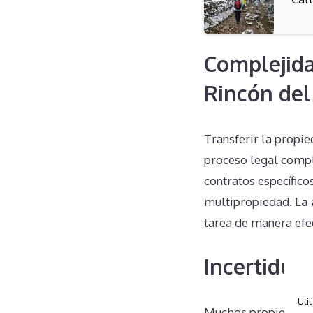
Complejida
Rincón del
Transferir la propi
proceso legal compl
contratos específico
multipropiedad.
La 
tarea de manera efec
Incertidum
Util
Muchos propietario