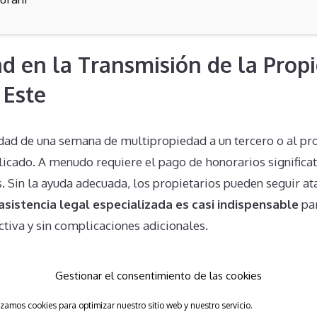
d en la Transmisión de la Prop
 Este
edad de una semana de multipropiedad a un tercero o al pr
icado. A menudo requiere el pago de honorarios significati
s. Sin la ayuda adecuada, los propietarios pueden seguir at
asistencia legal especializada es casi indispensable
par
tiva y sin complicaciones adicionales.
bre sobre los Derechos del Prop
Gestionar el consentimiento de las cookies
izamos cookies para optimizar nuestro sitio web y nuestro servicio.
s no comprenden completamente sus derechos y obligacio