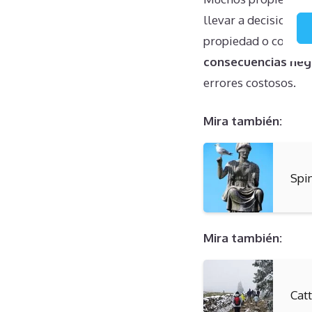
llevar a decisiones
propiedad o confían
consecuencias neg
errores costosos.
Mira también:
Spi
Mira también:
Cat