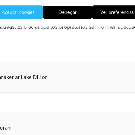
 mal informadas. Algunas personas intentan renunciar unila
Aceptar cookies
Denegar
Ver preferencias
 en promesas verbales de terceros no autorizados, lo que 
ativas
. Es crucial que los propietarios se informen adecu
nnaker at Lake Dillon
turani