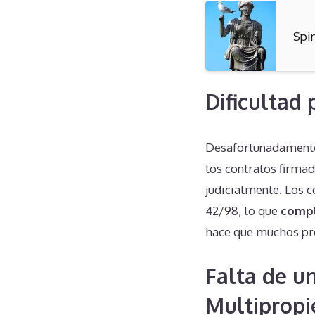
Spi
Dificultad
Desafortunadamente,
los contratos firma
judicialmente. Los c
42/98, lo que
compl
hace que muchos pro
Falta de u
Multipropi