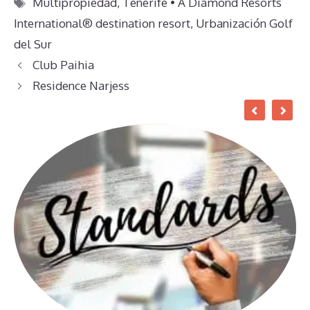
Etiquetas
Multipropiedad
,
Tenerife • A Diamond Resorts
International® destination resort
,
Urbanización Golf
del Sur
Club Paihia
Residence Narjess