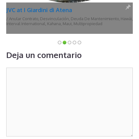
JVC at I Giardini di Atena
/
Anular Contrato
,
Desvinculación
,
Deuda De Mantenimiento
,
Hawái
,
Interval International
,
Kahana
,
Maui
,
Multipropiedad
Deja un comentario
Comentario