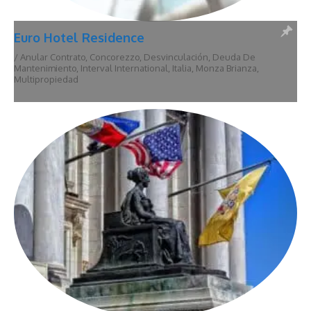
Euro Hotel Residence
/
Anular Contrato
,
Concorezzo
,
Desvinculación
,
Deuda De
Mantenimiento
,
Interval International
,
Italia
,
Monza Brianza
,
Multipropiedad