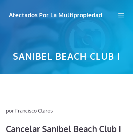
Saltar
al
Me
Afectados Por La Multipropiedad
contenido
SANIBEL BEACH CLUB I
por
Francisco Claros
Cancelar Sanibel Beach Club I