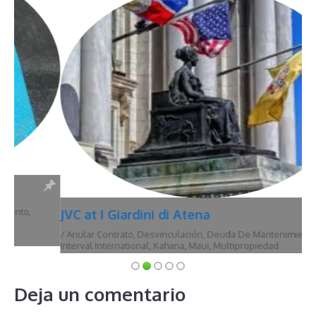
JVC at I Giardini di Atena
/
Anular Contrato
,
Desvinculación
,
Deuda De Mantenimiento
,
Hawái
,
Interval International
,
Kahana
,
Maui
,
Multipropiedad