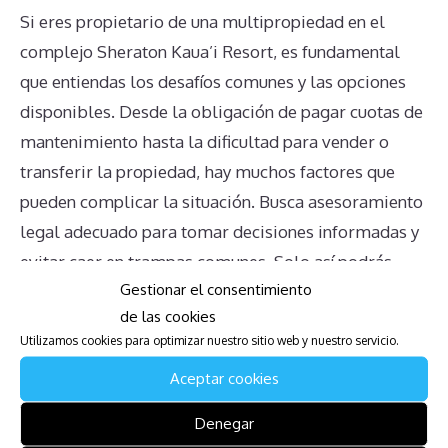
Si eres propietario de una multipropiedad en el
complejo Sheraton Kaua’i Resort, es fundamental
que entiendas los desafíos comunes y las opciones
disponibles. Desde la obligación de pagar cuotas de
mantenimiento hasta la dificultad para vender o
transferir la propiedad, hay muchos factores que
pueden complicar la situación. Busca asesoramiento
legal adecuado para tomar decisiones informadas y
evitar caer en trampas comunes. Solo así podrás
Gestionar el consentimiento
gestionar de manera efectiva tu multipropiedad y
de las cookies
minimizar los inconvenientes asociados.
Utilizamos cookies para optimizar nuestro sitio web y nuestro servicio.
Descarga la Guía para Afectados
Aceptar cookies
de Sheraton Kaua’i Resort
Denegar