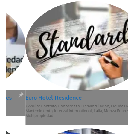
Euro Hotel Residence
/
Anular Contrato
,
Concorezzo
,
Desvinculación
,
Deuda De
Mantenimiento
,
Interval International
,
Italia
,
Monza Brianza
,
Multipropiedad