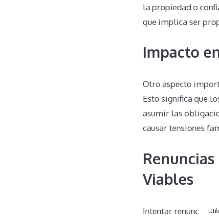
la propiedad o conf
que implica ser prop
Impacto en
Otro aspecto import
Esto significa que l
asumir las obligacio
causar tensiones fa
Renuncias 
Viables
Intentar renunciar u
Util