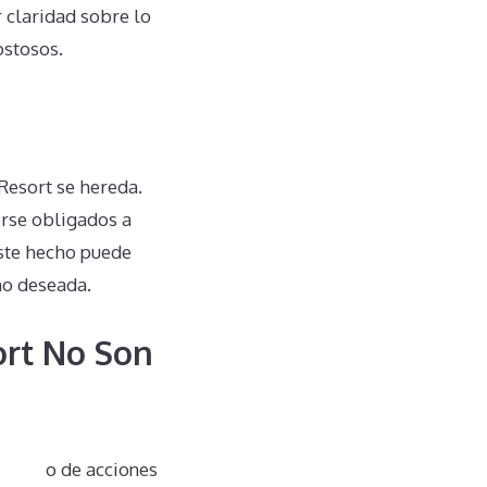
 claridad sobre lo
ostosos.
Resort se hereda.
erse obligados a
Este hecho puede
no deseada.
ort No Son
te tipo de acciones