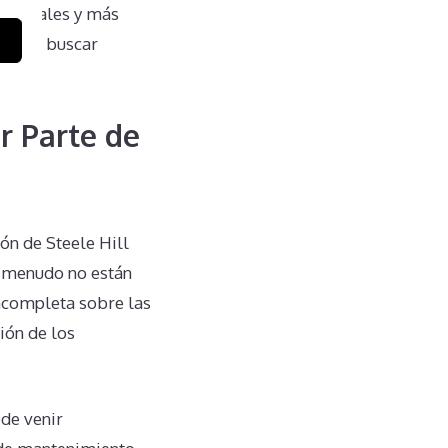
s legales y más
 y que buscar
r Parte de
ión de Steele Hill
a menudo no están
incompleta sobre las
ión de los
ede venir