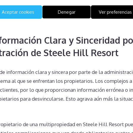
problemas para el propietario, incluyendo procedimiento
Aceptar cookies
Denegar
Ver preferencias
prender que la renuncia unilateral no es una opción viable
 ser la mejor alternativa.
nformación Clara y Sinceridad po
tración de Steele Hill Resort
 de información clara y sincera por parte de la administrac
lema al que se enfrentan los propietarios. Los complejos 
 clientes, por lo que proporcionan información errónea o 
ietarios para desvincularse. Esto agrava aún más la situac
ropietario de una multipropiedad en Steele Hill Resort pu