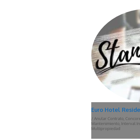
Privilège Reside
/
Alicante
,
Anular Contrat
Mantenimiento
,
El Campel
Multipropiedad