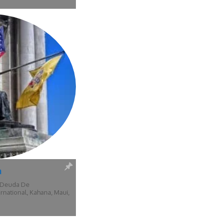
lub
s Aires
,
Desvinculación
,
 International
,