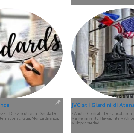
nzhotel Sunstar Zermatt
Porto Sharm Vacation C
o
,
Desvinculación
,
Deuda De
/
Anular Contrato
,
Argentina
,
Bueno
lo
,
España
,
Interval International
,
Deuda De Mantenimiento
,
Interval
Multipropiedad
,
Tandil