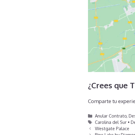
¿Crees que T
Comparte tu experie
Categorías
Anular Contrato
,
Des
Etiquetas
Carolina del Sur • 
Westgate Palace
Pine Lake by Diamo