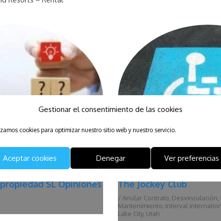
Gestionar el consentimiento de las cookies
izamos cookies para optimizar nuestro sitio web y nuestro servicio.
Aceptar cookies
Denegar
Ver preferencias
amante
Shearwater Resort
Bay
,
Desvinculación
,
Deuda De
/
Anular Contrato
,
Desvinculación
,
nternational
,
Multipropiedad
,
Mantenimiento
,
Interval Internatio
Ontario
,
Oro-Medonte