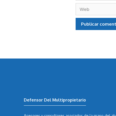
Web
Defensor Del Multipropietario
Asesores y consultores asociados de la mano del
ab