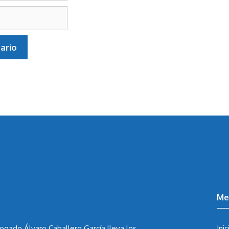
Me
ogado Álvaro Caballero García
lleva los
Inic