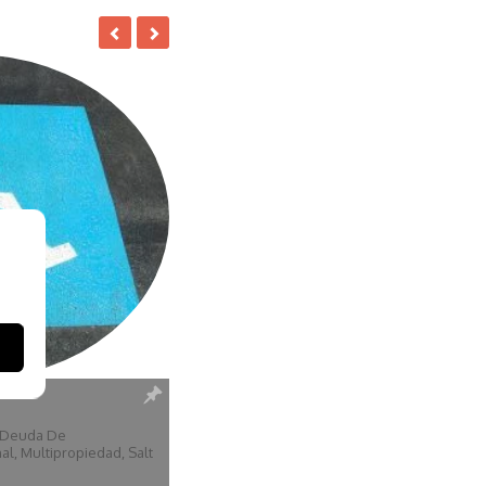
Deuda De
nal
,
Multipropiedad
,