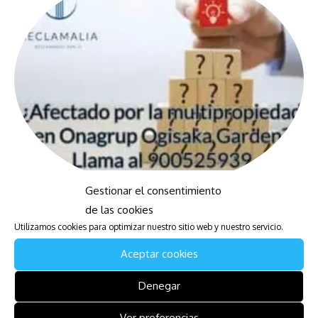
Gestionar el consentimiento
anas de Multipropiedad SL Opiniones
Euro Ho
de las cookies
Multipropiedad
/
Anular Con
Utilizamos cookies para optimizar nuestro sitio web y nuestro servicio.
Mantenimie
Multipropi
Aceptar cookies
Denegar
Ver preferencias