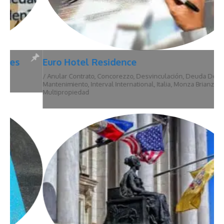
Euro Hotel Residence
/
Anular Contrato
,
Concorezzo
,
Desvinculación
,
Deuda De
Mantenimiento
,
Interval International
,
Italia
,
Monza Brianza
,
Multipropiedad