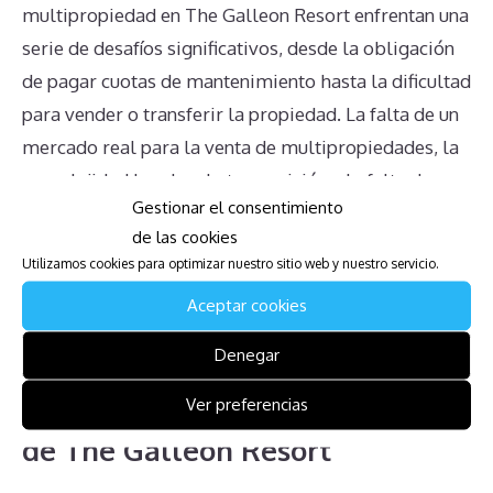
multipropiedad en The Galleon Resort enfrentan una
serie de desafíos significativos, desde la obligación
de pagar cuotas de mantenimiento hasta la dificultad
para vender o transferir la propiedad. La falta de un
mercado real para la venta de multipropiedades, la
complejidad legal en la transmisión y la falta de
Gestionar el consentimiento
claridad sobre los derechos de los propietarios
de las cookies
agravan la situación. Es esencial que los propietarios
Utilizamos cookies para optimizar nuestro sitio web y nuestro servicio.
estén bien informados y busquen asesoramiento
Aceptar cookies
legal adecuado para manejar estos desafíos de
manera efectiva y tomar decisiones informadas.
Denegar
Descarga la Guía para Afectados
Ver preferencias
de The Galleon Resort