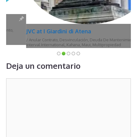
JVC at I Giardini di Atena
/
Anular Contrato
,
Desvinculación
,
Deuda De Mantenimiento
,
Hawái
,
Interval International
,
Kahana
,
Maui
,
Multipropiedad
Deja un comentario
Comentario