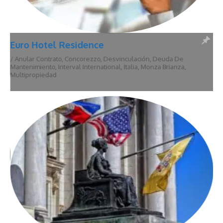
Euro Hotel Residence
/
Anular Contrato
,
Concorezzo
,
Desvinculación
,
Deuda De
Mantenimiento
,
Interval International
,
Italia
,
Monza Brianza
,
Multipropiedad