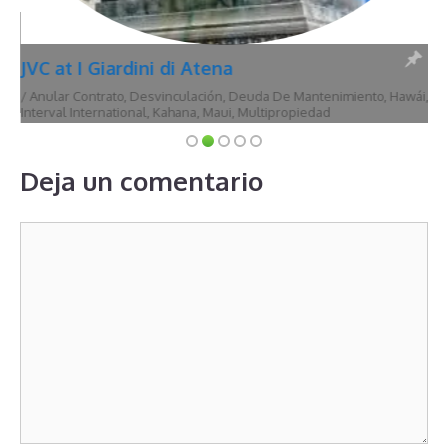
JVC at I Giardini di Atena
/
Anular Contrato
,
Desvinculación
,
Deuda De Mantenimiento
,
Hawái
,
Interval International
,
Kahana
,
Maui
,
Multipropiedad
Deja un comentario
Comentario