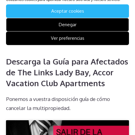
En resumen, los propietarios de multipropiedad en
Aceptar cookies
The Links Lady Bay, Accor Vacation Club Apartments
Denegar
enfrentan numerosos desafíos. Desde la obligación
de pagar cuotas de mantenimiento hasta la dificultad
Ver preferencias
para anular contratos y la falta
Descarga la Guía para Afectados
de The Links Lady Bay, Accor
Vacation Club Apartments
Ponemos a vuestra disposición guía de cómo
cancelar la multipropiedad.