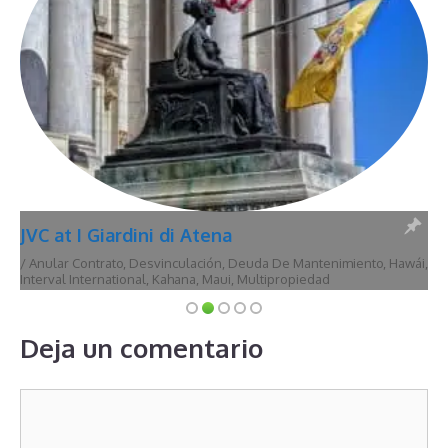
JVC at I Giardini di Atena
/
Anular Contrato
,
Desvinculación
,
Deuda De Mantenimiento
,
Hawái
,
Interval International
,
Kahana
,
Maui
,
Multipropiedad
Deja un comentario
Comentario