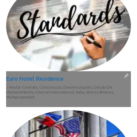
Euro Hotel Residence
/
Anular Contrato
,
Concorezzo
,
Desvinculación
,
Deuda De
Mantenimiento
,
Interval International
,
Italia
,
Monza Brianza
,
Multipropiedad