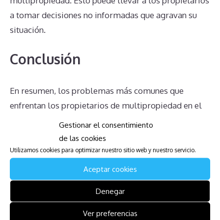
multipropiedad. Esto puede llevar a los propietarios
a tomar decisiones no informadas que agravan su
situación.
Conclusión
En resumen, los problemas más comunes que
enfrentan los propietarios de multipropiedad en el
complejo The Ridge Sierra and Club QM at The
Gestionar el consentimiento
Ridge Sierra son múltiples y complejos. Desde la
de las cookies
obligación de pagar cuotas de mantenimiento hasta
Utilizamos cookies para optimizar nuestro sitio web y nuestro servicio.
la dificultad para anular contratos y la inexistencia
Aceptar cookies
de un mercado real para la venta, estos desafíos
Denegar
pueden ser agobiantes. La comprensión completa de
los derechos y obligaciones, así como la búsqueda
Ver preferencias