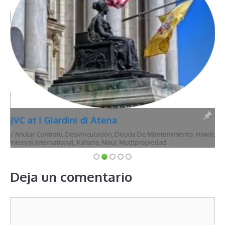
JVC at I Giardini di Atena
/
Anular Contrato
,
Desvinculación
,
Deuda De Mantenimiento
,
Hawái
,
Interval International
,
Kahana
,
Maui
,
Multipropiedad
Deja un comentario
Comentario