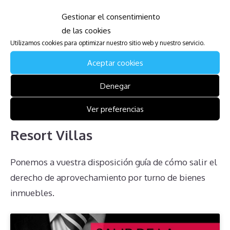
renuncias unilaterales y la falta de información clara
Gestionar el consentimiento
por parte de la administración. Es crucial que los
de las cookies
propietarios busquen asesoramiento legal adecuado
Utilizamos cookies para optimizar nuestro sitio web y nuestro servicio.
y se informen a fondo antes de tomar cualquier
Aceptar cookies
decisión respecto a su propiedad.
Denegar
Descarga la Guía para Afectados
Ver preferencias
de The Westin Ka’anapali Ocean
Resort Villas
Ponemos a vuestra disposición guía de cómo salir el
derecho de aprovechamiento por turno de bienes
inmuebles.