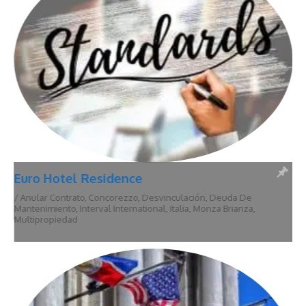
Euro Hotel Residence
/
Anular Contrato
,
Concorezzo
,
Desvinculación
,
Deuda De
Mantenimiento
,
Interval International
,
Italia
,
Monza Brianza
,
Multipropiedad