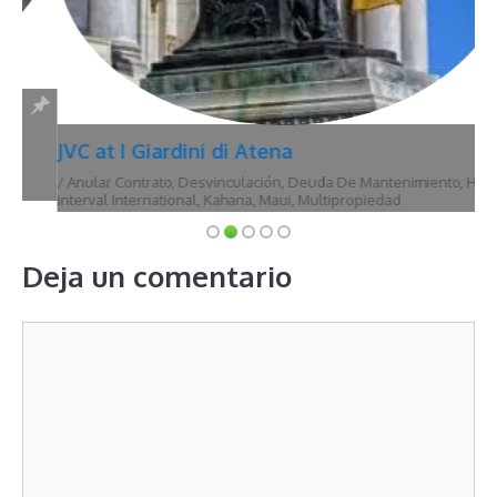
JVC at I Giardini di Atena
/
Anular Contrato
,
Desvinculación
,
Deuda De Mantenimiento
,
Hawái
,
Interval International
,
Kahana
,
Maui
,
Multipropiedad
Deja un comentario
Comentario