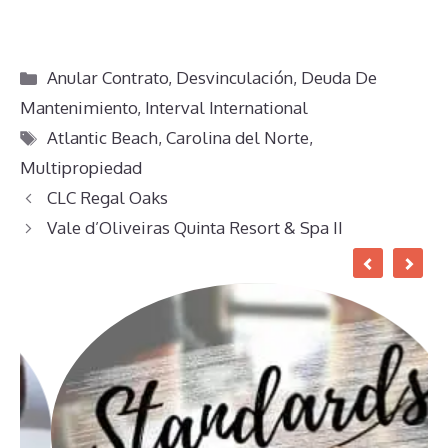
Categorías
Anular Contrato
,
Desvinculación
,
Deuda De
Mantenimiento
,
Interval International
Etiquetas
Atlantic Beach
,
Carolina del Norte
,
Multipropiedad
CLC Regal Oaks
Vale d’Oliveiras Quinta Resort & Spa II