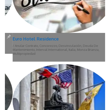
Euro Hotel Residence
/
Anular Contrato
,
Concorezzo
,
Desvinculación
,
Deuda De
Mantenimiento
,
Interval International
,
Italia
,
Monza Brianza
,
Multipropiedad