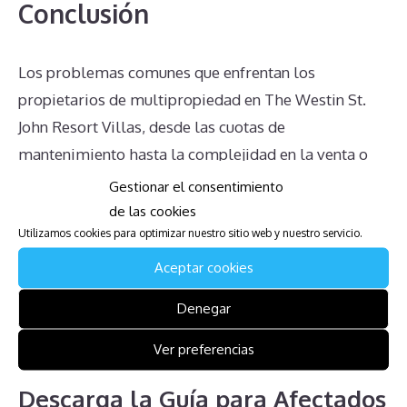
Conclusión
Los problemas comunes que enfrentan los
propietarios de multipropiedad en The Westin St.
John Resort Villas, desde las cuotas de
mantenimiento hasta la complejidad en la venta o
transferencia de la propiedad
, pueden ser
Gestionar el consentimiento
abrumadores. Conocer sus derechos y obligaciones,
de las cookies
Utilizamos cookies para optimizar nuestro sitio web y nuestro servicio.
buscar asesoría legal adecuada y estar bien
informado puede ayudar a mitigar estos desafíos.
Aceptar cookies
Recuerde siempre la importancia de estar bien
Denegar
asesorado antes de adquirir o intentar vender una
multipropiedad.
Ver preferencias
Descarga la Guía para Afectados