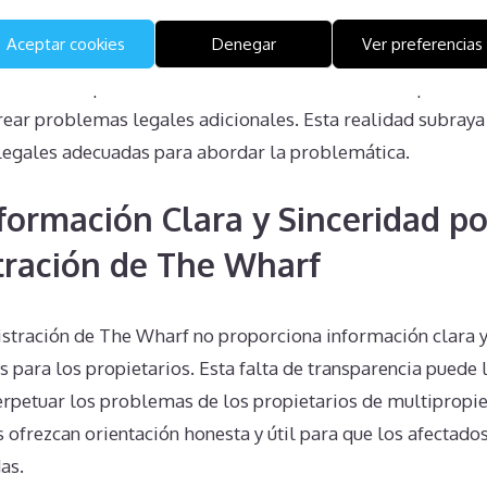
Aceptar cookies
Denegar
Ver preferencias
unilateralmente a la propiedad de una semana de multipro
ble. Este tipo de acciones no sólo no resolverá el problem
rear problemas legales adicionales. Esta realidad subraya
 legales adecuadas para abordar la problemática.
nformación Clara y Sinceridad po
tración de The Wharf
stración de The Wharf no proporciona información clara 
 para los propietarios. Esta falta de transparencia puede 
rpetuar los problemas de los propietarios de multipropie
s ofrezcan orientación honesta y útil para que los afectad
as.