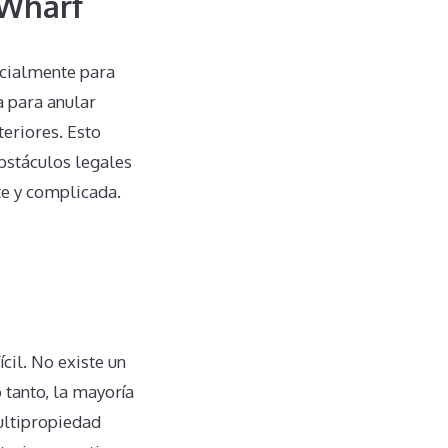
 Wharf
ecialmente para
a para anular
teriores. Esto
bstáculos legales
te y complicada.
cil. No existe un
 tanto, la mayoría
ultipropiedad