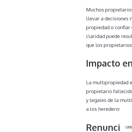
Muchos propietarios
llevar a decisiones
propiedad o confiar
claridad puede resu
que los propietarios
Impacto en
La multipropiedad e
propietario falleci
y legales de la mult
a los herederos, qu
Renuncias 
Util