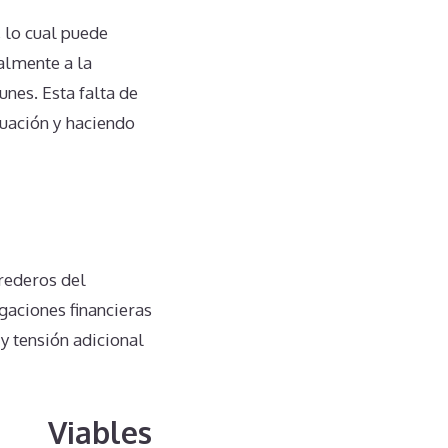
 lo cual puede
almente a la
nes. Esta falta de
uación y haciendo
rederos del
gaciones financieras
y tensión adicional
dades.
Son Viables