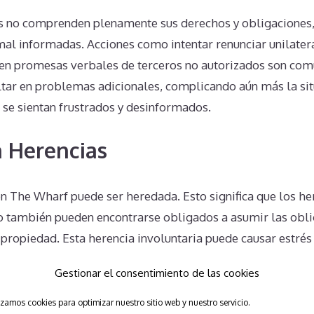
 no comprenden plenamente sus derechos y obligaciones,
 mal informadas. Acciones como intentar renunciar unilater
 en promesas verbales de terceros no autorizados son comu
ltar en problemas adicionales, complicando aún más la sit
 se sientan frustrados y desinformados.
 Herencias
n The Wharf puede ser heredada. Esto significa que los he
do también pueden encontrarse obligados a asumir las obli
ipropiedad. Esta herencia involuntaria puede causar estrés 
ienes no esperaban ni deseaban asumir estas responsabili
Gestionar el consentimiento de las cookies
Unilaterales en The Wharf No 
izamos cookies para optimizar nuestro sitio web y nuestro servicio.