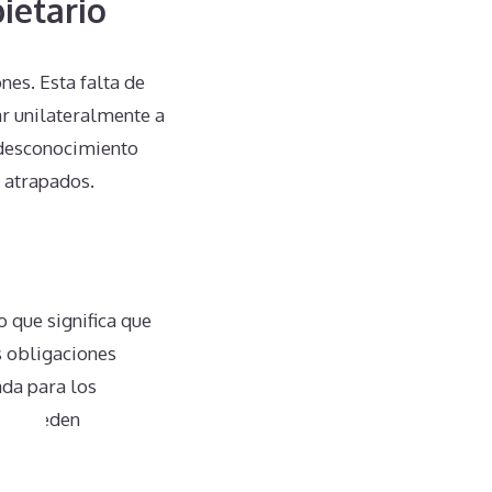
ietario
es. Esta falta de
r unilateralmente a
 desconocimiento
 atrapados.
 que significa que
s obligaciones
ada para los
 no pueden