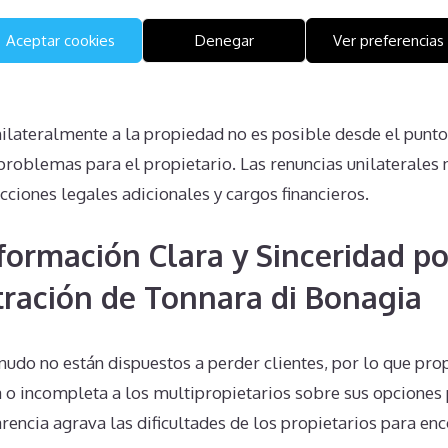
Unilaterales en Tonnara di Bon
Aceptar cookies
Denegar
Ver preferencias
s
nilateralmente a la propiedad no es posible desde el punto 
roblemas para el propietario. Las renuncias unilaterales 
cciones legales adicionales y cargos financieros.
nformación Clara y Sinceridad po
tración de Tonnara di Bonagia
udo no están dispuestos a perder clientes, por lo que pro
 o incompleta a los multipropietarios sobre sus opciones 
arencia agrava las dificultades de los propietarios para en