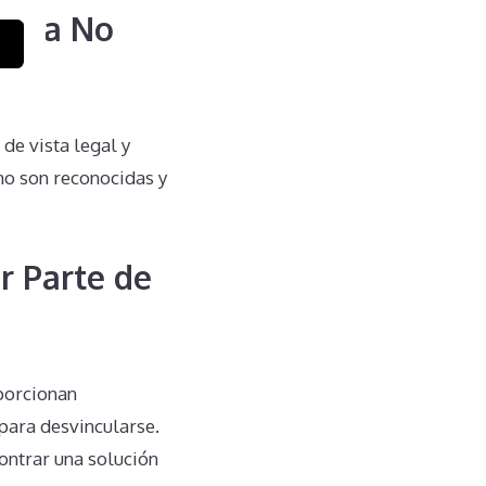
agia No
de vista legal y
no son reconocidas y
r Parte de
porcionan
para desvincularse.
contrar una solución