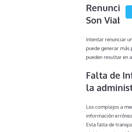
Renuncias 
Son Viable
Intentar renunciar u
puede generar más p
pueden resultar en a
Falta de I
la adminis
Los complejos a men
información errónea
Esta falta de transp