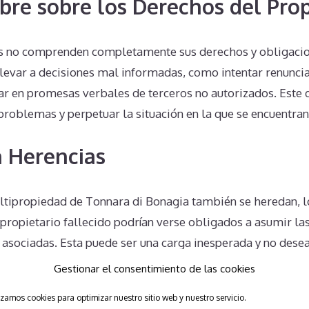
bre sobre los Derechos del Prop
 no comprenden completamente sus derechos y obligacion
levar a decisiones mal informadas, como intentar renuncia
iar en promesas verbales de terceros no autorizados. Este
roblemas y perpetuar la situación en la que se encuentran
 Herencias
ltipropiedad de Tonnara di Bonagia también se heredan, lo
 propietario fallecido podrían verse obligados a asumir la
s asociadas. Esta puede ser una carga inesperada y no dese
se encuentran de pronto con responsabilidades de las que
Gestionar el consentimiento de las cookies
izamos cookies para optimizar nuestro sitio web y nuestro servicio.