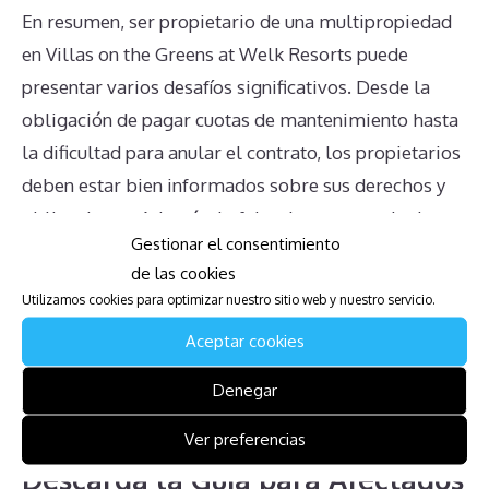
En resumen, ser propietario de una multipropiedad
en Villas on the Greens at Welk Resorts puede
presentar varios desafíos significativos. Desde la
obligación de pagar cuotas de mantenimiento hasta
la dificultad para anular el contrato, los propietarios
deben estar bien informados sobre sus derechos y
obligaciones. Además, la falta de un mercado de
Gestionar el consentimiento
reventa viable y la complejidad de la transferencia
de las cookies
de propiedad complican aún más las cosas. Es
Utilizamos cookies para optimizar nuestro sitio web y nuestro servicio.
crucial buscar asistencia legal y mantener una
Aceptar cookies
comunicación abierta y clara con la administración
del complejo para tomar decisiones bien
Denegar
informadas y evitar complicaciones adicionales.
Ver preferencias
Descarga la Guía para Afectados