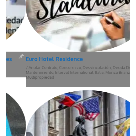
Euro Hotel Residence
/
Anular Contrato
,
Concorezzo
,
Desvinculación
,
Deuda De
Mantenimiento
,
Interval International
,
Italia
,
Monza Brianza
,
Multipropiedad