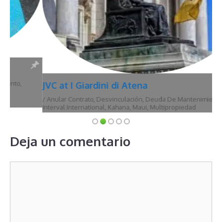
JVC at I Giardini di Atena
/
Anular Contrato
,
Desvinculación
,
Deuda De Mantenimiento
,
Hawái
,
Interval International
,
Kahana
,
Maui
,
Multipropiedad
Deja un comentario
Comentario