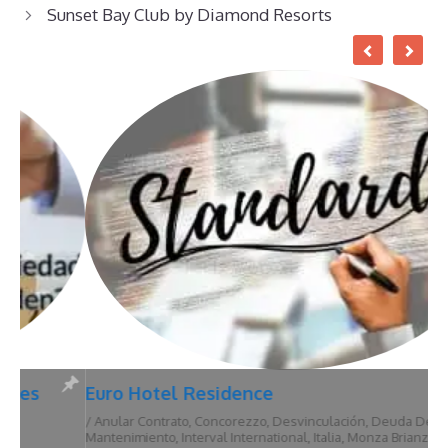
Sunset Bay Club by Diamond Resorts
Euro Hotel Residence
/
Anular Contrato
,
Concorezzo
,
Desvinculación
,
Deuda De
Mantenimiento
,
Interval International
,
Italia
,
Monza Brianza
,