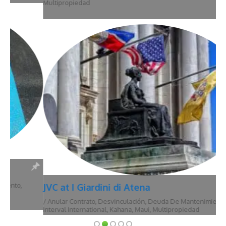
Multipropiedad
JVC at I Giardini di Atena
/
Anular Contrato
,
Desvinculación
,
Deuda De Mantenimiento
,
Hawái
,
Interval International
,
Kahana
,
Maui
,
Multipropiedad