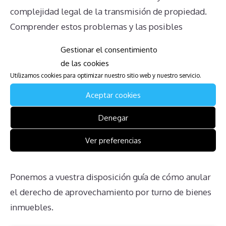
complejidad legal de la transmisión de propiedad.
Comprender estos problemas y las posibles
dificultades asociadas es esencial para aquellos que
Gestionar el consentimiento
buscan navegar este complicado terreno. Siempre es
de las cookies
recomendable buscar asesoramiento profesional
Utilizamos cookies para optimizar nuestro sitio web y nuestro servicio.
para tomar decisiones informadas y limitar los
Aceptar cookies
posibles efectos negativos.
Denegar
Descarga la Guía para Afectados
Ver preferencias
de Wave Crest Resort
Ponemos a vuestra disposición guía de cómo anular
el derecho de aprovechamiento por turno de bienes
inmuebles.