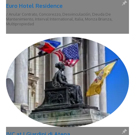
Euro Hotel Residence
/
Anular Contrato
,
Concorezzo
,
Desvinculación
,
Deuda De
Mantenimiento
,
Interval International
,
Italia
,
Monza Brianza
,
Multipropiedad
JVC at I Giardini di Atena