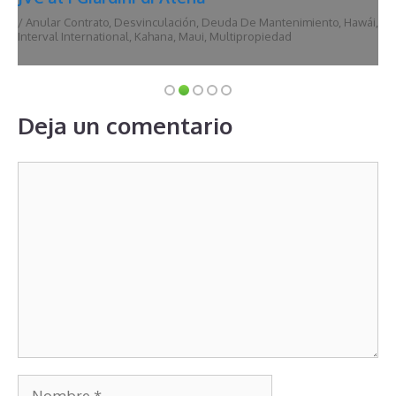
/
Anular Contrato
,
Desvinculación
,
Deuda De Mantenimiento
,
Hawái
,
Interval International
,
Kahana
,
Maui
,
Multipropiedad
Deja un comentario
Comentario
Nombre