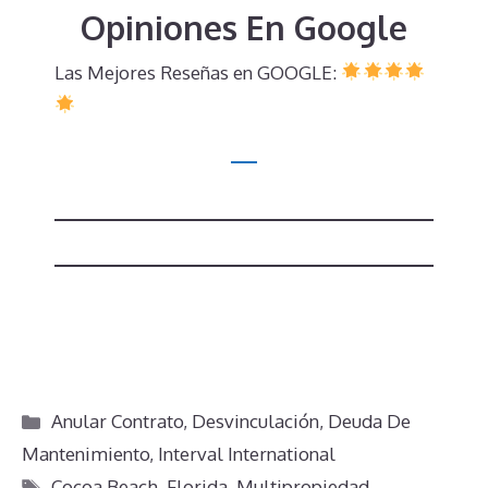
Opiniones En Google
Las Mejores Reseñas en GOOGLE:
Categorías
Anular Contrato
,
Desvinculación
,
Deuda De
Mantenimiento
,
Interval International
Etiquetas
Cocoa Beach
,
Florida
,
Multipropiedad