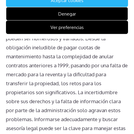
Conclusión
Aceptar cookies
Denegar
Los problemas asociados con los contratos de
Ver preferencias
multipropiedad en Westgate Cocoa Beach Resort
pueden ser numerosos y variados. Desde la
obligación ineludible de pagar cuotas de
mantenimiento hasta la complejidad de anular
contratos anteriores a 1999, pasando por una falta de
mercado para la reventa y la dificultad para
transferir la propiedad, los retos para los
propietarios son significativos. La incertidumbre
sobre sus derechos y la falta de información clara
por parte de la administración solo agravan estos
problemas. Informarse adecuadamente y buscar
asesoría legal puede ser la clave para manejar estas